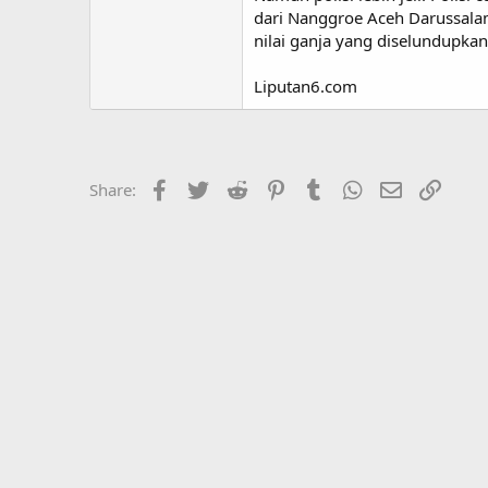
dari Nanggroe Aceh Darussalam
nilai ganja yang diselundupkan
Liputan6.com
Facebook
Twitter
Reddit
Pinterest
Tumblr
WhatsApp
Email
Link
Share: