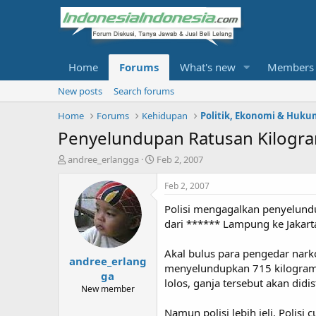
Home
Forums
What's new
Members
New posts
Search forums
Home
Forums
Kehidupan
Politik, Ekonomi & Huku
Penyelundupan Ratusan Kilogram
T
S
andree_erlangga
Feb 2, 2007
h
t
r
a
Feb 2, 2007
e
r
Polisi mengagalkan penyelund
a
t
d
d
dari ****** Lampung ke Jakart
s
a
t
t
Akal bulus para pengedar nark
andree_erlang
a
e
menyelundupkan 715 kilogram 
r
ga
lolos, ganja tersebut akan didis
t
New member
e
r
Namun polisi lebih jeli. Polis