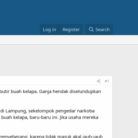
Log in
Register
Search
#1
butir buah kelapa. Ganja hendak diselundupkan
nya di Lampung, sekelompok pengedar narkoba
ah kelapa, baru-baru ini. Jika usaha mereka
k menyeberang, karena tidak masuk akal jauh-jauh