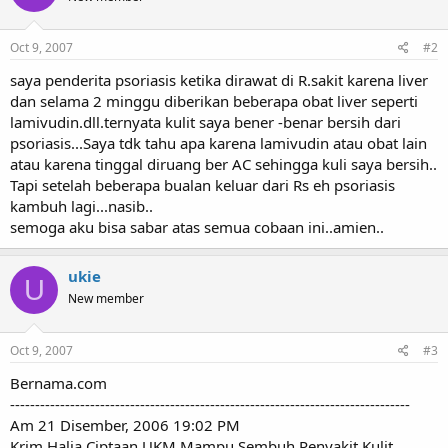
Oct 9, 2007
#2
saya penderita psoriasis ketika dirawat di R.sakit karena liver
dan selama 2 minggu diberikan beberapa obat liver seperti
lamivudin.dll.ternyata kulit saya bener -benar bersih dari
psoriasis...Saya tdk tahu apa karena lamivudin atau obat lain
atau karena tinggal diruang ber AC sehingga kuli saya bersih..
Tapi setelah beberapa bualan keluar dari Rs eh psoriasis
kambuh lagi...nasib..
semoga aku bisa sabar atas semua cobaan ini..amien..
ukie
U
New member
Oct 9, 2007
#3
Bernama.com
--------------------------------------------------------------------------------
Am 21 Disember, 2006 19:02 PM
Krim Halia Ciptaan UKM Mampu Sembuh Penyakit Kulit