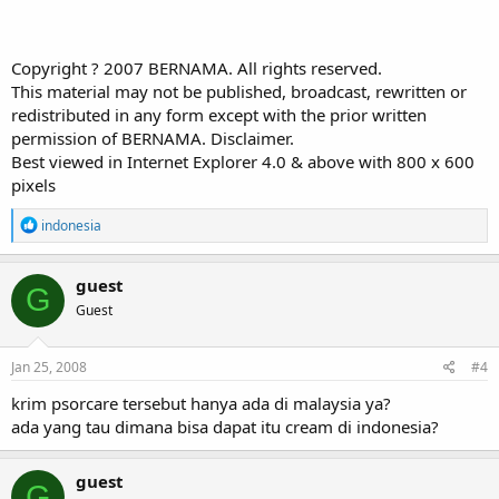
Copyright ? 2007 BERNAMA. All rights reserved.
This material may not be published, broadcast, rewritten or
redistributed in any form except with the prior written
permission of BERNAMA. Disclaimer.
Best viewed in Internet Explorer 4.0 & above with 800 x 600
pixels
R
indonesia
e
a
c
guest
G
t
Guest
i
o
n
s
Jan 25, 2008
#4
:
krim psorcare tersebut hanya ada di malaysia ya?
ada yang tau dimana bisa dapat itu cream di indonesia?
guest
G