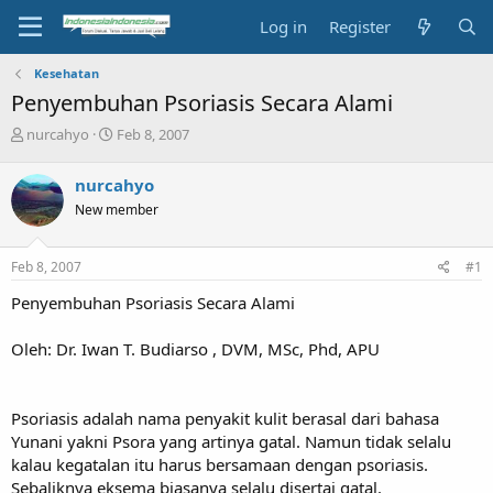
Log in
Register
Kesehatan
Penyembuhan Psoriasis Secara Alami
T
S
nurcahyo
Feb 8, 2007
h
t
r
a
nurcahyo
e
r
New member
a
t
d
d
s
a
Feb 8, 2007
#1
t
t
a
e
Penyembuhan Psoriasis Secara Alami
r
t
Oleh: Dr. Iwan T. Budiarso , DVM, MSc, Phd, APU
e
r
Psoriasis adalah nama penyakit kulit berasal dari bahasa
Yunani yakni Psora yang artinya gatal. Namun tidak selalu
kalau kegatalan itu harus bersamaan dengan psoriasis.
Sebaliknya eksema biasanya selalu disertai gatal.