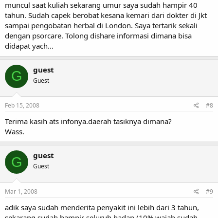
muncul saat kuliah sekarang umur saya sudah hampir 40
tahun. Sudah capek berobat kesana kemari dari dokter di Jkt
sampai pengobatan herbal di London. Saya tertarik sekali
dengan psorcare. Tolong dishare informasi dimana bisa
didapat yach...
guest
G
Guest
Feb 15, 2008
#8
Terima kasih ats infonya.daerah tasiknya dimana?
Wass.
guest
G
Guest
Mar 1, 2008
#9
adik saya sudah menderita penyakit ini lebih dari 3 tahun,
sekarang sudah hampir seluruh badan (10% wajah sudah