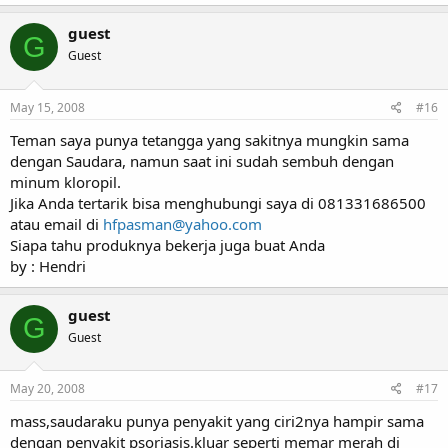
guest
G
Guest
May 15, 2008
#16
Teman saya punya tetangga yang sakitnya mungkin sama
dengan Saudara, namun saat ini sudah sembuh dengan
minum kloropil.
Jika Anda tertarik bisa menghubungi saya di 081331686500
atau email di
hfpasman@yahoo.com
Siapa tahu produknya bekerja juga buat Anda
by : Hendri
guest
G
Guest
May 20, 2008
#17
mass,saudaraku punya penyakit yang ciri2nya hampir sama
dengan penyakit psoriasis.kluar seperti memar merah di