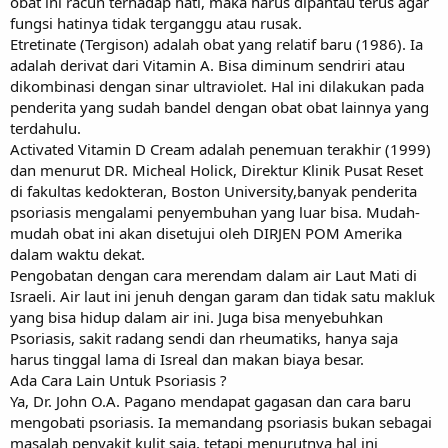
obat ini racun terhadap hati, maka harus dipantau terus agar
fungsi hatinya tidak terganggu atau rusak.
Etretinate (Tergison) adalah obat yang relatif baru (1986). Ia
adalah derivat dari Vitamin A. Bisa diminum sendriri atau
dikombinasi dengan sinar ultraviolet. Hal ini dilakukan pada
penderita yang sudah bandel dengan obat obat lainnya yang
terdahulu.
Activated Vitamin D Cream adalah penemuan terakhir (1999)
dan menurut DR. Micheal Holick, Direktur Klinik Pusat Reset
di fakultas kedokteran, Boston University,banyak penderita
psoriasis mengalami penyembuhan yang luar bisa. Mudah-
mudah obat ini akan disetujui oleh DIRJEN POM Amerika
dalam waktu dekat.
Pengobatan dengan cara merendam dalam air Laut Mati di
Israeli. Air laut ini jenuh dengan garam dan tidak satu makluk
yang bisa hidup dalam air ini. Juga bisa menyebuhkan
Psoriasis, sakit radang sendi dan rheumatiks, hanya saja
harus tinggal lama di Isreal dan makan biaya besar.
Ada Cara Lain Untuk Psoriasis ?
Ya, Dr. John O.A. Pagano mendapat gagasan dan cara baru
mengobati psoriasis. Ia memandang psoriasis bukan sebagai
masalah penyakit kulit saja, tetapi menurutnya hal ini