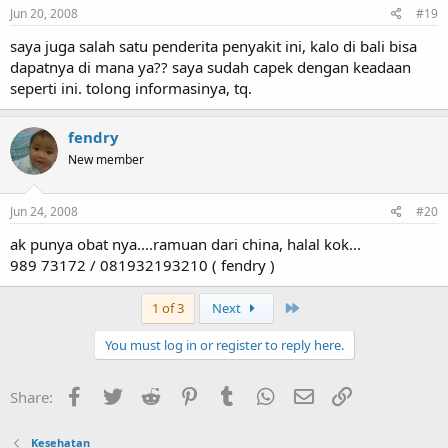
Jun 20, 2008
#19
saya juga salah satu penderita penyakit ini, kalo di bali bisa
dapatnya di mana ya?? saya sudah capek dengan keadaan
seperti ini. tolong informasinya, tq.
fendry
New member
Jun 24, 2008
#20
ak punya obat nya....ramuan dari china, halal kok...
989 73172 / 081932193210 ( fendry )
Last
1 of 3
Next
You must log in or register to reply here.
Facebook
Twitter
Reddit
Pinterest
Tumblr
WhatsApp
Email
Link
Share:
Kesehatan