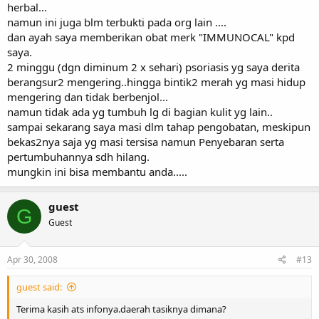
herbal...
namun ini juga blm terbukti pada org lain ....
dan ayah saya memberikan obat merk "IMMUNOCAL" kpd
saya.
2 minggu (dgn diminum 2 x sehari) psoriasis yg saya derita
berangsur2 mengering..hingga bintik2 merah yg masi hidup
mengering dan tidak berbenjol...
namun tidak ada yg tumbuh lg di bagian kulit yg lain..
sampai sekarang saya masi dlm tahap pengobatan, meskipun
bekas2nya saja yg masi tersisa namun Penyebaran serta
pertumbuhannya sdh hilang.
mungkin ini bisa membantu anda.....
guest
G
Guest
Apr 30, 2008
#13
guest said:
Terima kasih ats infonya.daerah tasiknya dimana?