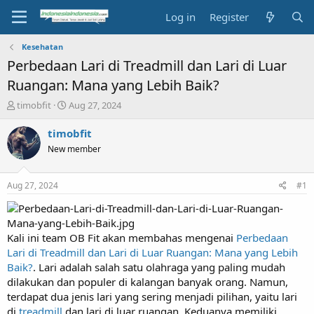
Log in
Register
Kesehatan
Perbedaan Lari di Treadmill dan Lari di Luar
Ruangan: Mana yang Lebih Baik?
T
S
timobfit
Aug 27, 2024
h
t
r
a
timobfit
e
r
New member
a
t
d
d
s
a
Aug 27, 2024
#1
t
t
a
e
r
t
Kali ini team OB Fit akan membahas mengenai
Perbedaan
e
Lari di Treadmill dan Lari di Luar Ruangan: Mana yang Lebih
r
Baik?
. Lari adalah salah satu olahraga yang paling mudah
dilakukan dan populer di kalangan banyak orang. Namun,
terdapat dua jenis lari yang sering menjadi pilihan, yaitu lari
di
treadmill
dan lari di luar ruangan. Keduanya memiliki