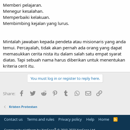
Memberi pelajaran.
Menegur kesalahan.
Memperbaiki kelakuan.
Membimbing kejalan yang lurus.
Mintalah jawaban kepada pendeta atau misionaris yang anda
temui. Percayalah, tidak akan pernah ada orang yang dapat
memasukkan cerita nista itu dalam salah satu empat syarat
diatas. Tapi sebuah nama harus diberikan untuk menentukan
kriteria cerit itu.
You must log in or register to reply here.
Facebook
Twitter
Reddit
Pinterest
Tumblr
WhatsApp
Email
Link
Share:
Kristen Protestan
Contact us
Terms and rules
Privacy policy
Help
Home
R
S
S
®
Community platform by XenForo
© 2010-2023 XenForo Ltd.