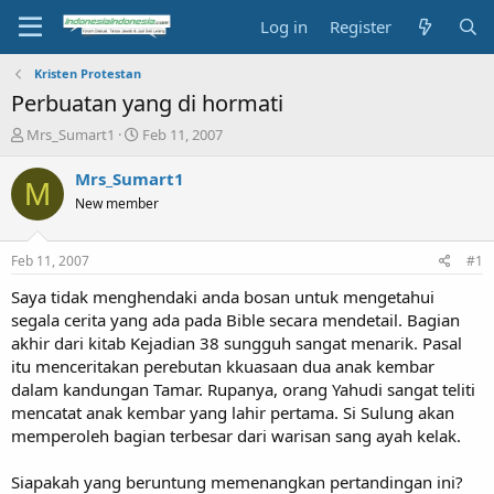
Log in
Register
Kristen Protestan
Perbuatan yang di hormati
T
S
Mrs_Sumart1
Feb 11, 2007
h
t
r
a
Mrs_Sumart1
M
e
r
New member
a
t
d
d
s
a
Feb 11, 2007
#1
t
t
a
e
Saya tidak menghendaki anda bosan untuk mengetahui
r
segala cerita yang ada pada Bible secara mendetail. Bagian
t
akhir dari kitab Kejadian 38 sungguh sangat menarik. Pasal
e
itu menceritakan perebutan kkuasaan dua anak kembar
r
dalam kandungan Tamar. Rupanya, orang Yahudi sangat teliti
mencatat anak kembar yang lahir pertama. Si Sulung akan
memperoleh bagian terbesar dari warisan sang ayah kelak.
Siapakah yang beruntung memenangkan pertandingan ini?