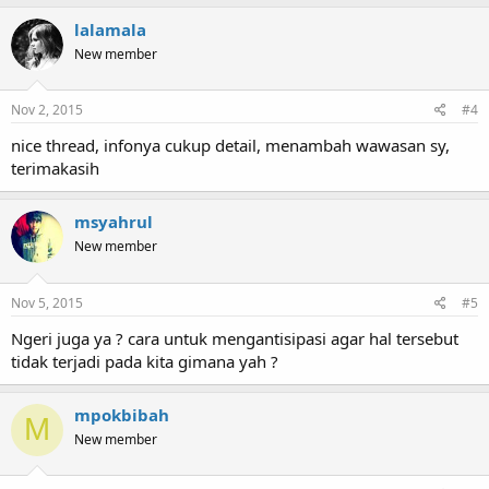
lalamala
New member
Nov 2, 2015
#4
nice thread, infonya cukup detail, menambah wawasan sy,
terimakasih
msyahrul
New member
Nov 5, 2015
#5
Ngeri juga ya ? cara untuk mengantisipasi agar hal tersebut
tidak terjadi pada kita gimana yah ?
mpokbibah
M
New member