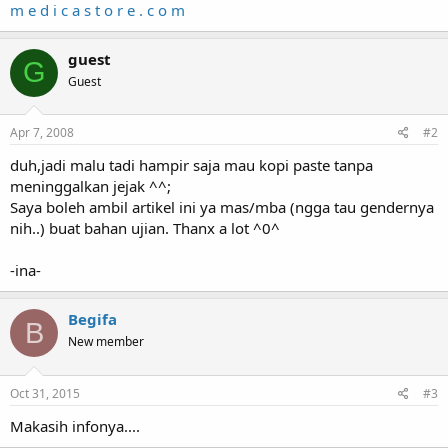
m e d i c a s t o r e . c o m
guest
G
Guest
Apr 7, 2008
#2
duh,jadi malu tadi hampir saja mau kopi paste tanpa
meninggalkan jejak ^^;
Saya boleh ambil artikel ini ya mas/mba (ngga tau gendernya
nih..) buat bahan ujian. Thanx a lot ^0^
-ina-
Begifa
B
New member
Oct 31, 2015
#3
Makasih infonya....