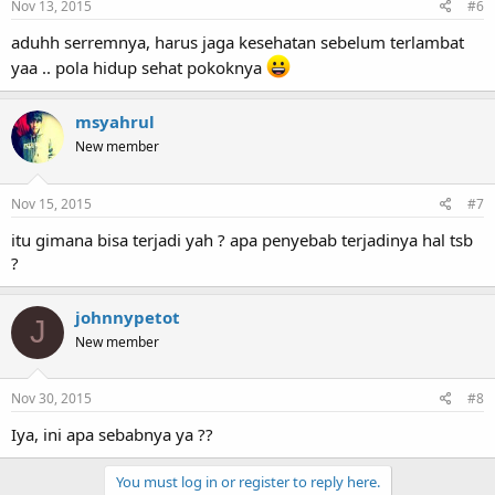
Nov 13, 2015
#6
aduhh serremnya, harus jaga kesehatan sebelum terlambat
yaa .. pola hidup sehat pokoknya
msyahrul
New member
Nov 15, 2015
#7
itu gimana bisa terjadi yah ? apa penyebab terjadinya hal tsb
?
johnnypetot
J
New member
Nov 30, 2015
#8
Iya, ini apa sebabnya ya ??
You must log in or register to reply here.