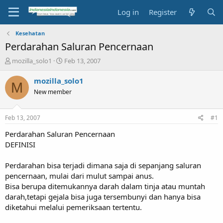
Log in
Register
Kesehatan
Perdarahan Saluran Pencernaan
T
S
mozilla_solo1
Feb 13, 2007
h
t
r
a
mozilla_solo1
M
e
r
New member
a
t
d
d
s
a
Feb 13, 2007
#1
t
t
a
e
Perdarahan Saluran Pencernaan
r
DEFINISI
t
e
Perdarahan bisa terjadi dimana saja di sepanjang saluran
r
pencernaan, mulai dari mulut sampai anus.
Bisa berupa ditemukannya darah dalam tinja atau muntah
darah,tetapi gejala bisa juga tersembunyi dan hanya bisa
diketahui melalui pemeriksaan tertentu.