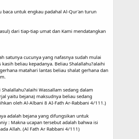
ku baca untuk engkau padahal Al-Qur'an turun
asul) dari tiap-tiap umat dan Kami mendatangkan
lah satunya cucunya yang nafasnya sudah mulai
 kasih beliau kepadanya. Beliau Shalallahu?alaihi
erhana matahari lantas beliau shalat gerhana dan
am.
i Shalallahu?alaihi Wassallam sedang dalam
irjal yaitu bejana) maksudnya beliau sedang
kan oleh Al-Albani 8 AI-Fath Ar-Rabbani 4/111.)
mnya adalah bejana yang difungsikan untuk
aniy : Makna ucapan tersebut adalah bahwa isi
ada Allah. (Al Fath Ar Rabbani 4/111)