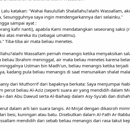
 Lalu katakan: "Wahai Rasulullah Shalallahu?alaihi Wassallam, a
a, Sesungguhnya saya ingin mendengarkannya dari selainku."
ingga sampai ayat :
ang kafir nanti), apabila Kami mendatangkan seseorang saksi (r
i atas mereka itu (sebagai umatmu).
p." Tiba-tiba air mata beliau menetes.
allahu?alaihi Wassallam pernah menangis ketika menyaksikan sa
a beliau Ibrahim meninggal, air mata beliau menetes karena belas
inggalnya Ustman bin Madh'un, beliau menangis ketika terjadi g
nya, kadang pula beliau menangis di saat menunaikan shalat mal
unaniy dari Muthorrif dari bapaknya berkata: Saya menjumpai Nab
m perut beliau Al-Aziz (seperti suara air yang mendidih dalam M
i dan Abu Dawud serta Al-Baihaqi dalam Asy-Syu'ab dan dishahih
perut dalam arti lain suara tangis. Al-Mirjal dengan dikasroh mi
ari besi, kuningan atau batu. Disebutkan dalarn Al-Fath Ar-Rabb
assallam mendidih dari sebab beliau menangis dari rasa takut kep