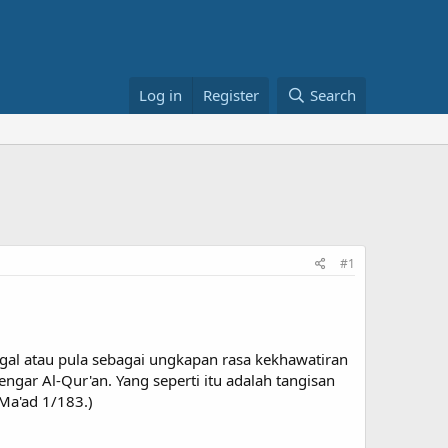
Log in
Register
Search
#1
gal atau pula sebagai ungkapan rasa kekhawatiran
gar Al-Qur'an. Yang seperti itu adalah tangisan
 Ma'ad 1/183.)