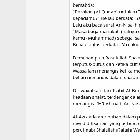
bersabda:
"Bacakan (Al-Qur'an) untukku."
kepadamu?" Beliau berkata: "Y
Lalu aku baca surat An-Nisa' h
"Maka bagaimanakah (halnya or
kamu (Muhammad) sebagai saks
Beliau lantas berkata: "Ya cuku
Demikian pula Rasulullah Shal
terputus-putus dan ketika putr
Wassallam menangis ketika men
beliau nienangis dalam shalat
Diriwayatkan dari Tsabit Al-B
keadaan shalat, terdengar dala
menangis. (HR Ahmad, An-Nasa-
Al-Aziz adalah rintihan dalam 
mendidihkan air yang terbuat d
perut nabi Shalallahu?alaihi W