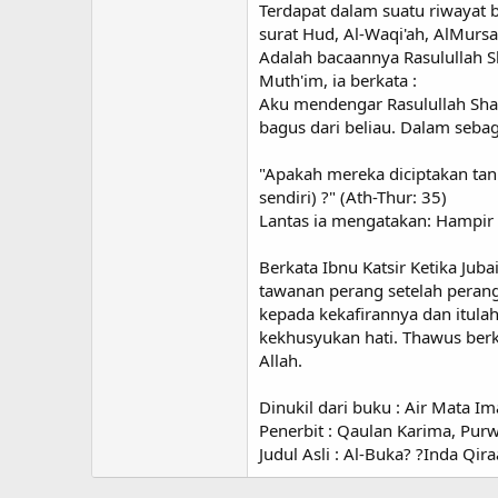
Terdapat dalam suatu riwayat 
surat Hud, Al-Waqi'ah, AlMursa
Adalah bacaannya Rasulullah S
Muth'im, ia berkata :
Aku mendengar Rasulullah Shal
bagus dari beliau. Dalam seba
"Apakah mereka diciptakan ta
sendiri) ?" (Ath-Thur: 35)
Lantas ia mengatakan: Hampir 
Berkata Ibnu Katsir Ketika Jub
tawanan perang setelah peran
kepada kekafirannya dan itula
kekhusyukan hati. Thawus ber
Allah.
Dinukil dari buku : Air Mata I
Penerbit : Qaulan Karima, Pur
Judul Asli : Al-Buka? ?Inda Qir