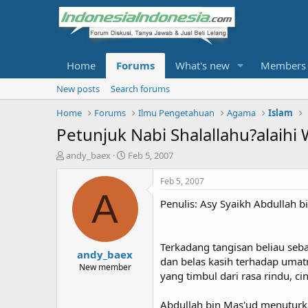
Home
Forums
What's new
Members
New posts
Search forums
Home
Forums
Ilmu Pengetahuan
Agama
Islam
Petunjuk Nabi Shalallahu?alaih
T
S
andy_baex
Feb 5, 2007
h
t
r
a
Feb 5, 2007
e
r
A
Penulis: Asy Syaikh Abdullah b
a
t
d
d
s
a
t
t
Terkadang tangisan beliau seb
andy_baex
a
e
dan belas kasih terhadap umatn
r
New member
yang timbul dari rasa rindu, c
t
e
r
Abdullah bin Mas'ud menuturka