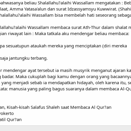
bahwasanya beliau Shalallahu?alaihi Wassallam mengatakan : Be
laat, Amma Yatasa'alun dan surat Idzassyamsyu Kuwwirat. (Shahi
halallahu?alaihi Wassallam bisa membelah hati seseorang sebaga
allahu?alaihi Wassallam membaca surat Ath-Thur dalam shalat m
gian riwayat lain : Maka tatkala aku mendengar beliau membaca:
npa sesuatupun ataukah mereka yang menciptakan (diri mereka
saja jantungku terbang.
air mendengar ayat tersebut ia masih musyrik menganut ajaran k
g badar. Maka cukuplah bagi kamu dengan orang yang bacaanny
h yang menjadi sebab ia mendapatkan hidayah, oleh karena itu, s
kata: manusia yang paling bagus suaranya dalam membaca Al-Qu
man, Kisah-kisah Salafus Shaleh saat Membaca Al Qur?an
wokerto
aatil Qur?an