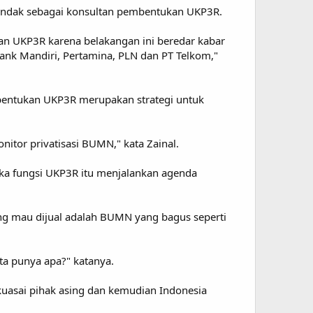
tindak sebagai konsultan pembentukan UKP3R.
n UKP3R karena belakangan ini beredar kabar
ank Mandiri, Pertamina, PLN dan PT Telkom,"
entukan UKP3R merupakan strategi untuk
onitor privatisasi BUMN," kata Zainal.
 Jika fungsi UKP3R itu menjalankan agenda
yang mau dijual adalah BUMN yang bagus seperti
ita punya apa?" katanya.
kuasai pihak asing dan kemudian Indonesia