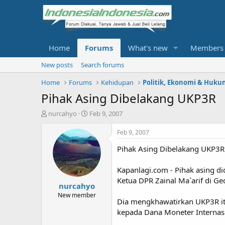
Home
Forums
What's new
Members
New posts
Search forums
Home
Forums
Kehidupan
Politik, Ekonomi & Huku
Pihak Asing Dibelakang UKP3R
T
S
nurcahyo
Feb 9, 2007
h
t
r
a
Feb 9, 2007
e
r
Pihak Asing Dibelakang UKP3R
a
t
d
d
s
a
Kapanlagi.com - Pihak asing d
t
t
Ketua DPR Zainal Ma`arif di G
nurcahyo
a
e
r
New member
Dia mengkhawatirkan UKP3R it
t
kepada Dana Moneter Internasi
e
r