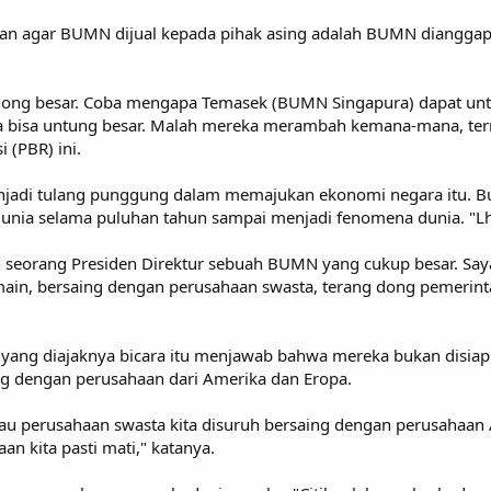
n agar BUMN dijual kepada pihak asing adalah BUMN dianggap
bohong besar. Coba mengapa Temasek (BUMN Singapura) dapat u
ga bisa untung besar. Malah mereka merambah kemana-mana, term
i (PBR) ini.
njadi tulang punggung dalam memajukan ekonomi negara itu. Bu
dunia selama puluhan tahun sampai menjadi fenomena dunia. "Lho
 seorang Presiden Direktur sebuah BUMN yang cukup besar. Say
in, bersaing dengan perusahaan swasta, terang dong pemerintah
yang diajaknya bicara itu menjawab bahwa mereka bukan disiap
ing dengan perusahaan dari Amerika dan Eropa.
Kalau perusahaan swasta kita disuruh bersaing dengan perusaha
an kita pasti mati," katanya.