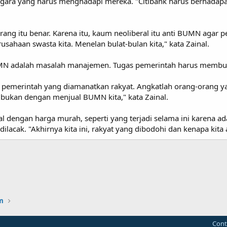
ara yang harus menghadapi mereka. "Citibank harus berhadapan
orang itu benar. Karena itu, kaum neoliberal itu anti BUMN agar 
ahaan swasta kita. Menelan bulat-bulan kita," kata Zainal.
UMN adalah masalah manajemen. Tugas pemerintah harus membu
 pemerintah yang diamanatkan rakyat. Angkatlah orang-orang yang
, bukan dengan menjual BUMN kita," kata Zainal.
jual dengan harga murah, seperti yang terjadi selama ini karena 
ilacak. "Akhirnya kita ini, rakyat yang dibodohi dan kenapa kita 
m
Cont