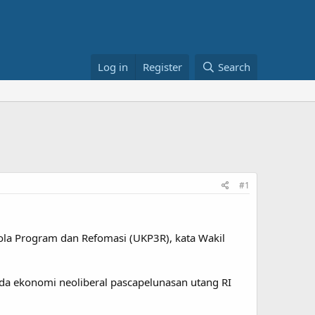
Log in
Register
Search
#1
ola Program dan Refomasi (UKP3R), kata Wakil
da ekonomi neoliberal pascapelunasan utang RI