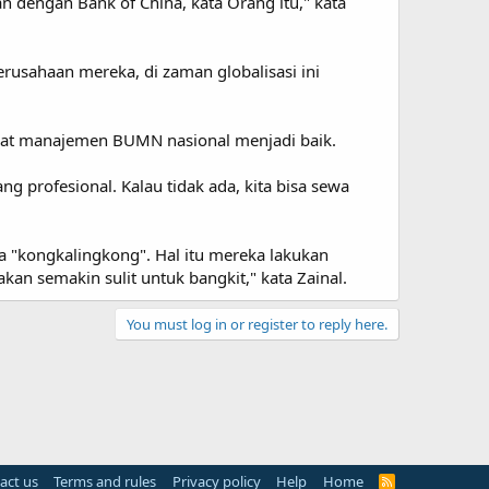
 dengan Bank of China, kata Orang itu," kata
perusahaan mereka, di zaman globalisasi ini
at manajemen BUMN nasional menjadi baik.
 profesional. Kalau tidak ada, kita bisa sewa
ada "kongkalingkong". Hal itu mereka lakukan
akan semakin sulit untuk bangkit," kata Zainal.
You must log in or register to reply here.
act us
Terms and rules
Privacy policy
Help
Home
R