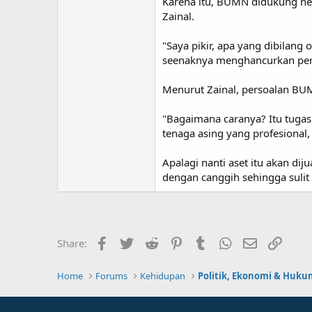
Karena itu, BUMN didukung neg
Zainal.
"Saya pikir, apa yang dibilang 
seenaknya menghancurkan perus
Menurut Zainal, persoalan B
"Bagaimana caranya? Itu tugas
tenaga asing yang profesional
Apalagi nanti aset itu akan di
dengan canggih sehingga sulit d
Facebook
Twitter
Reddit
Pinterest
Tumblr
WhatsApp
Email
Link
Share:
Home
Forums
Kehidupan
Politik, Ekonomi & Huku