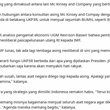
ing yang dimaksud antara lain Mc Kinsey and Company yang ber
n hubungan antara konsultan asing Mc Kinsey and Compay denga
ada di belakang UKP3R, untuk menjual sejumlah BUMN, seperti B
i analisis pengamat ekonomi UGM Revrison Baswir bahwa pemb
eoliberal pascapelunasan utang RI kepada IMF.
MF lunas, tak ada lagi lembaga asing neoliberal di sini yang mem
, berarti fungsi UKP3R berbeda dari apa yang dijelaskan Presiden.
ibubarkan saja karena akan menyakiti hati rakyat.
ah susah, lantas aset negara dilego lagi kepada asing. Apalagi 
amina," katanya.
ra yang strategis yang dimiliki Indonesia semakin habis. "Terus k
 memang misinya bagaimana menjual seluruh aset negara agar di
). "Agenda mereka memang begitu," katanya.