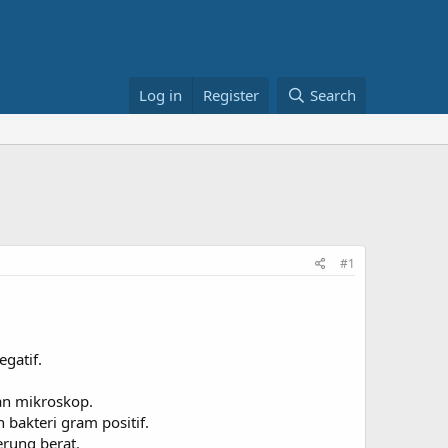
Log in
Register
Search
#1
gatif.
an mikroskop.
akteri gram positif.
rung berat.