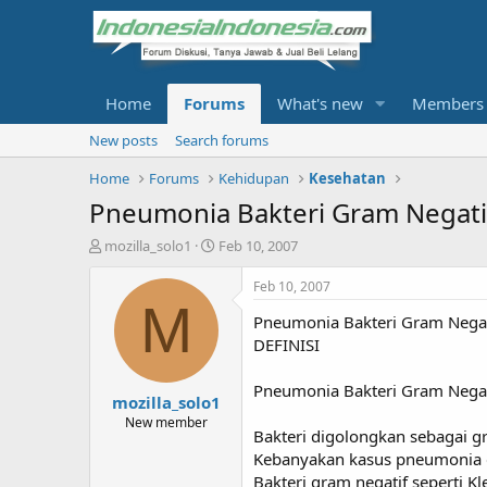
Home
Forums
What's new
Members
New posts
Search forums
Home
Forums
Kehidupan
Kesehatan
Pneumonia Bakteri Gram Negati
T
S
mozilla_solo1
Feb 10, 2007
h
t
r
a
Feb 10, 2007
e
r
M
Pneumonia Bakteri Gram Negat
a
t
d
d
DEFINISI
s
a
t
t
Pneumonia Bakteri Gram Negati
mozilla_solo1
a
e
r
New member
Bakteri digolongkan sebagai g
t
Kebanyakan kasus pneumonia d
e
r
Bakteri gram negatif seperti