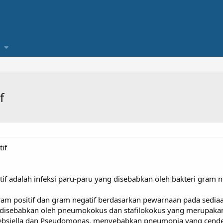
f
if
f adalah infeksi paru-paru yang disebabkan oleh bakteri gram ne
ram positif dan gram negatif berdasarkan pewarnaan pada sedia
isebabkan oleh pneumokokus dan stafilokokus yang merupakan b
 Klebsiella dan Pseudomonas, menyebabkan pneumonia yang cende