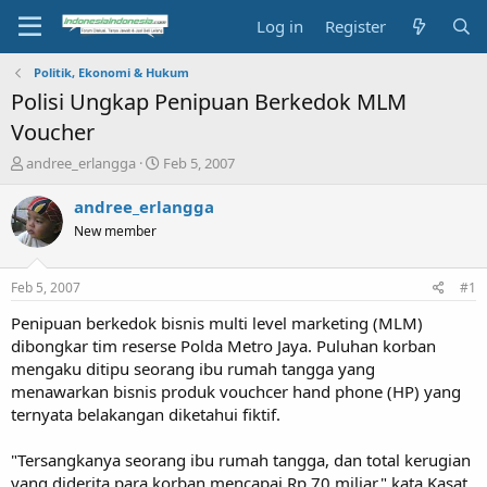
Log in
Register
Politik, Ekonomi & Hukum
Polisi Ungkap Penipuan Berkedok MLM
Voucher
T
S
andree_erlangga
Feb 5, 2007
h
t
r
a
andree_erlangga
e
r
New member
a
t
d
d
s
a
Feb 5, 2007
#1
t
t
a
e
Penipuan berkedok bisnis multi level marketing (MLM)
r
dibongkar tim reserse Polda Metro Jaya. Puluhan korban
t
mengaku ditipu seorang ibu rumah tangga yang
e
menawarkan bisnis produk vouchcer hand phone (HP) yang
r
ternyata belakangan diketahui fiktif.
"Tersangkanya seorang ibu rumah tangga, dan total kerugian
yang diderita para korban mencapai Rp 70 miliar," kata Kasat