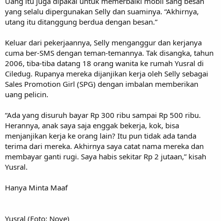
Uang itu juga dipakai untuk memerbaiki mobil sang besan
yang selalu dipergunakan Selly dan suaminya. “Akhirnya,
utang itu ditanggung berdua dengan besan.”
Keluar dari pekerjaannya, Selly menganggur dan kerjanya
cuma ber-SMS dengan teman-temannya. Tak disangka, tahun
2006, tiba-tiba datang 18 orang wanita ke rumah Yusral di
Ciledug. Rupanya mereka dijanjikan kerja oleh Selly sebagai
Sales Promotion Girl (SPG) dengan imbalan memberikan
uang pelicin.
“Ada yang disuruh bayar Rp 300 ribu sampai Rp 500 ribu.
Herannya, anak saya saja enggak bekerja, kok, bisa
menjanjikan kerja ke orang lain? Itu pun tidak ada tanda
terima dari mereka. Akhirnya saya catat nama mereka dan
membayar ganti rugi. Saya habis sekitar Rp 2 jutaan,” kisah
Yusral.
Hanya Minta Maaf
Yusral (Foto: Nove)