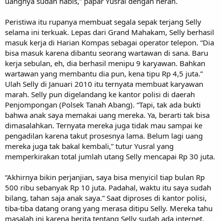
uangnya sudah habis,” papar Yusral dengan heran.
Peristiwa itu rupanya membuat segala sepak terjang Selly
selama ini terkuak. Lepas dari Grand Mahakam, Selly berhasil
masuk kerja di Harian Kompas sebagai operator telepon. “Dia
bisa masuk karena dibantu seorang wartawan di sana. Baru
kerja sebulan, eh, dia berhasil menipu 9 karyawan. Bahkan
wartawan yang membantu dia pun, kena tipu Rp 4,5 juta.”
Ulah Selly di Januari 2010 itu ternyata membuat karyawan
marah. Selly pun digelandang ke kantor polisi di daerah
Penjompongan (Polsek Tanah Abang). “Tapi, tak ada bukti
bahwa anak saya memakai uang mereka. Ya, berarti tak bisa
dimasalahkan. Ternyata mereka juga tidak mau sampai ke
pengadilan karena takut prosesnya lama. Belum lagi uang
mereka juga tak bakal kembali,” tutur Yusral yang
memperkirakan total jumlah utang Selly mencapai Rp 30 juta.
“Akhirnya bikin perjanjian, saya bisa menyicil tiap bulan Rp
500 ribu sebanyak Rp 10 juta. Padahal, waktu itu saya sudah
bilang, tahan saja anak saya.” Saat diproses di kantor polisi,
tiba-tiba datang orang yang merasa ditipu Selly. Mereka tahu
masalah ini karena berita tentang Selly sudah ada internet.