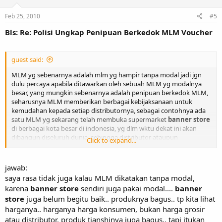
Feb 25, 2010
#5
Bls: Re: Polisi Ungkap Penipuan Berkedok MLM Voucher
guest said:
MLM yg sebenarnya adalah mlm yg hampir tanpa modal jadi jgn
dulu percaya apabila ditawarkan oleh sebuah MLM yg modalnya
besar, yang mungkin sebenarnya adalah penipuan berkedok MLM,
seharusnya MLM memberikan berbagai kebijaksanaan untuk
kemudahan kepada setiap distributornya, sebagai contohnya ada
satu MLM yg sekarang telah membuka supermarket
banner store
di berbagai kota besar di indonesia, yg dlm wktu dekat ini akan
dibangun diseluruh dunia, sehingga distributor ataupun
Click to expand...
masyarakat umum dapat merasakan manfaatnya. Masyarakat
umum dapat berbelanja seperti biasa dan distributornya dapat
membangun aset semudah berbelanja produk sehari-hari
jawab:
saya rasa tidak juga kalau MLM dikatakan tanpa modal,
karena
banner store
sendiri juga pakai modal....
banner
store
juga belum begitu baik.. produknya bagus.. tp kita lihat
harganya.. harganya harga konsumen, bukan harga grosir
atau distributor, produk tianshinya juga bagus.. tapi itukan