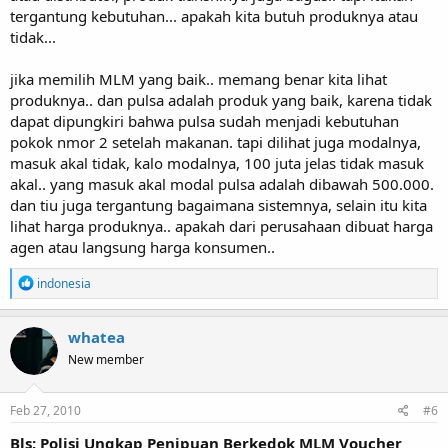
tergantung kebutuhan... apakah kita butuh produknya atau
tidak...
jika memilih MLM yang baik.. memang benar kita lihat
produknya.. dan pulsa adalah produk yang baik, karena tidak
dapat dipungkiri bahwa pulsa sudah menjadi kebutuhan
pokok nmor 2 setelah makanan. tapi dilihat juga modalnya,
masuk akal tidak, kalo modalnya, 100 juta jelas tidak masuk
akal.. yang masuk akal modal pulsa adalah dibawah 500.000.
dan tiu juga tergantung bagaimana sistemnya, selain itu kita
lihat harga produknya.. apakah dari perusahaan dibuat harga
agen atau langsung harga konsumen..
R
indonesia
e
a
c
whatea
t
New member
i
o
n
s
Feb 27, 2010
#6
:
Bls: Polisi Ungkap Penipuan Berkedok MLM Voucher