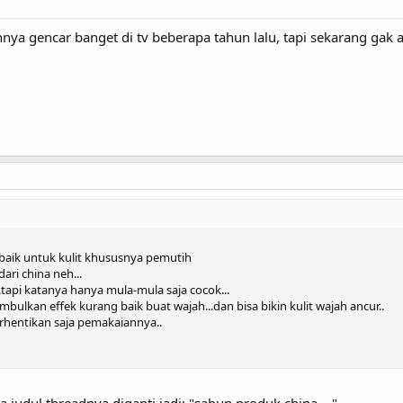
nnya gencar banget di tv beberapa tahun lalu, tapi sekarang gak a
baik untuk kulit khususnya pemutih
ri china neh...
tapi katanya hanya mula-mula saja cocok...
bulkan effek kurang baik buat wajah...dan bisa bikin kulit wajah ancur..
erhentikan saja pemakaiannya..