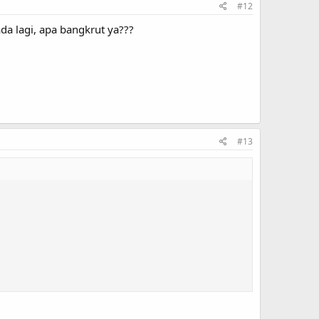
#12
da lagi, apa bangkrut ya???
#13