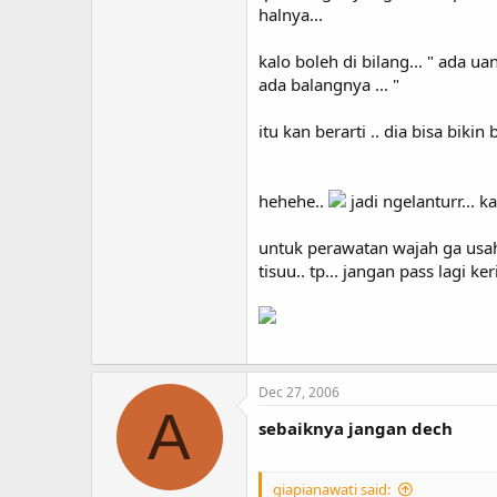
halnya...
kalo boleh di bilang... " ada uan
ada balangnya ... "
itu kan berarti .. dia bisa bik
hehehe..
jadi ngelanturr... ka
untuk perawatan wajah ga usahh..
tisuu.. tp... jangan pass lagi ke
Dec 27, 2006
A
sebaiknya jangan dech
giapianawati said: