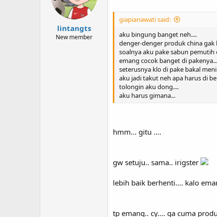
giapianawati said:
lintangts
aku bingung banget neh....
New member
denger-denger produk china gak 
soalnya aku pake sabun pemutih da
emang cocok banget di pakenya...
seterusnya klo di pake bakal menim
aku jadi takut neh apa harus di b
tolongin aku dong....
aku harus gimana...
hmm... gitu ....
gw setuju.. sama.. irigster
lebih baik berhenti.... kalo ema
tp emang.. cy.... ga cuma prod