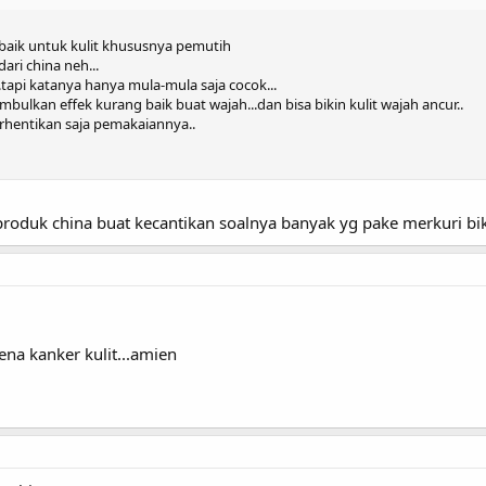
baik untuk kulit khususnya pemutih
ri china neh...
tapi katanya hanya mula-mula saja cocok...
bulkan effek kurang baik buat wajah...dan bisa bikin kulit wajah ancur..
erhentikan saja pemakaiannya..
produk china buat kecantikan soalnya banyak yg pake merkuri bik
a kanker kulit...amien