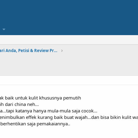
Pengumuman Dari Anda, Petisi & Review Produk
k baik untuk kulit khususnya pemutih
 dari china neh...
...tapi katanya hanya mula-mula saja cocok...
nimbulkan effek kurang baik buat wajah...dan bisa bikin kulit wa
i berhentikan saja pemakaiannya..