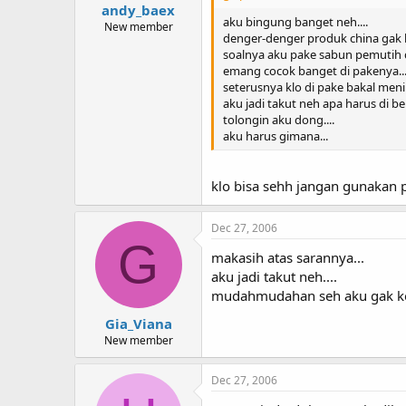
andy_baex
aku bingung banget neh....
New member
denger-denger produk china gak 
soalnya aku pake sabun pemutih da
emang cocok banget di pakenya...
seterusnya klo di pake bakal menim
aku jadi takut neh apa harus di b
tolongin aku dong....
aku harus gimana...
klo bisa sehh jangan gunakan 
Dec 27, 2006
G
makasih atas sarannya...
aku jadi takut neh....
mudahmudahan seh aku gak ken
Gia_Viana
New member
Dec 27, 2006