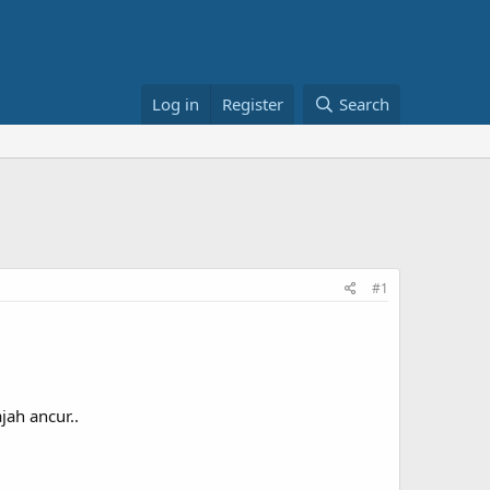
Log in
Register
Search
#1
jah ancur..