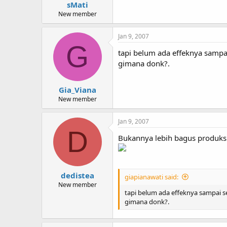
sMati
New member
Jan 9, 2007
G
tapi belum ada effeknya sampai
gimana donk?.
Gia_Viana
New member
Jan 9, 2007
D
Bukannya lebih bagus produksi 
dedistea
giapianawati said:
New member
tapi belum ada effeknya sampai se
gimana donk?.