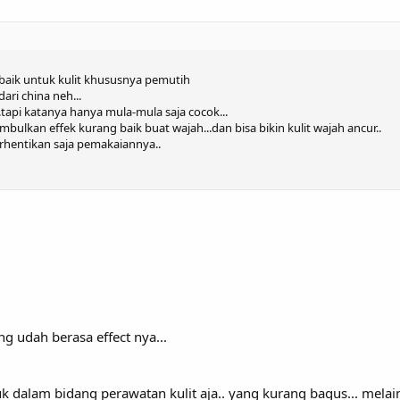
baik untuk kulit khususnya pemutih
ri china neh...
tapi katanya hanya mula-mula saja cocok...
bulkan effek kurang baik buat wajah...dan bisa bikin kulit wajah ancur..
erhentikan saja pemakaiannya..
ng udah berasa effect nya...
uk dalam bidang perawatan kulit aja.. yang kurang bagus... melain