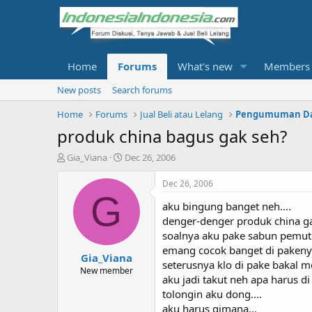
Home
Forums
What's new
Members
New posts
Search forums
Home
Forums
Jual Beli atau Lelang
produk china bagus gak seh?
T
S
Gia_Viana
Dec 26, 2006
h
t
r
a
Dec 26, 2006
e
r
G
aku bingung banget neh....
a
t
d
d
denger-denger produk china ga
s
a
soalnya aku pake sabun pemutih
t
t
emang cocok banget di pakenya
Gia_Viana
a
e
seterusnya klo di pake bakal me
r
New member
aku jadi takut neh apa harus d
t
tolongin aku dong....
e
r
aku harus gimana...