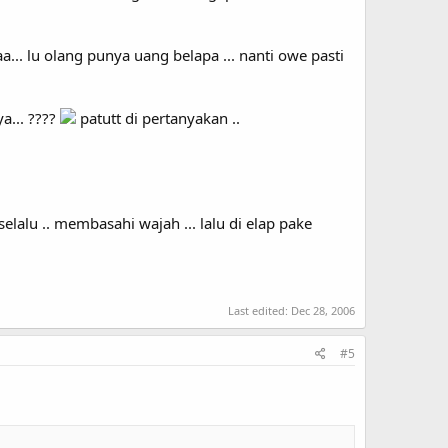
... lu olang punya uang belapa ... nanti owe pasti
a... ????
patutt di pertanyakan ..
 selalu .. membasahi wajah ... lalu di elap pake
Last edited:
Dec 28, 2006
#5