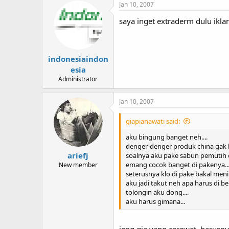
Jan 10, 2007
saya inget extraderm dulu ikla
indonesiaindon
esia
Administrator
Jan 10, 2007
giapianawati said:
aku bingung banget neh....
denger-denger produk china gak 
ariefj
soalnya aku pake sabun pemutih da
emang cocok banget di pakenya...
New member
seterusnya klo di pake bakal menim
aku jadi takut neh apa harus di b
tolongin aku dong....
aku harus gimana...