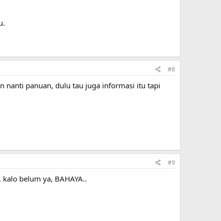
u.
#8
nanti panuan, dulu tau juga informasi itu tapi
#9
u. kalo belum ya, BAHAYA..