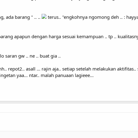
g, ada barang " .. ..
terus.. "engkohnya ngomong deh .. : hayyaa
in barang apapun dengan harga sesuai kemampuan .. tp .. kualitasny
lo saran gw .. ne .. buat gia ..
 repot2.. asall ... rajin aja.. setiap setelah melakukan aktifitas..
ringetan yaa... ntar.. malah panuaan lagieee...