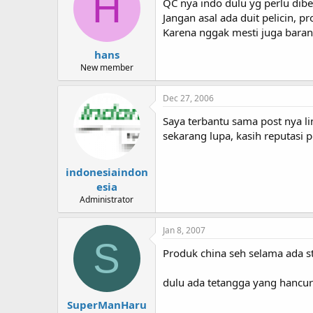
H
QC nya indo dulu yg perlu dibe
Jangan asal ada duit pelicin, 
Karena nggak mesti juga barang
hans
New member
Dec 27, 2006
Saya terbantu sama post nya li
sekarang lupa, kasih reputasi 
indonesiaindon
esia
Administrator
Jan 8, 2007
S
Produk china seh selama ada
dulu ada tetangga yang hancur
SuperManHaru