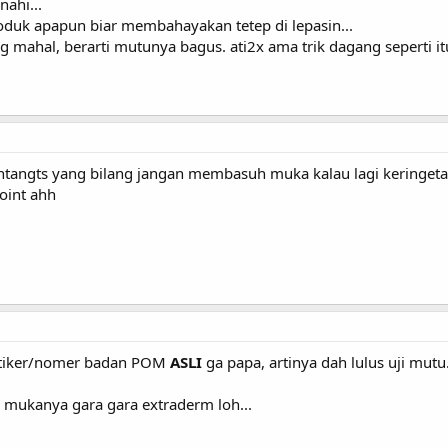
nahi...
produk apapun biar membahayakan tetep di lepasin...
 mahal, berarti mutunya bagus. ati2x ama trik dagang seperti it
ntangts yang bilang jangan membasuh muka kalau lagi keringetan 
point ahh
 stiker/nomer badan POM
ASLI
ga papa, artinya dah lulus uji mut
 mukanya gara gara extraderm loh...