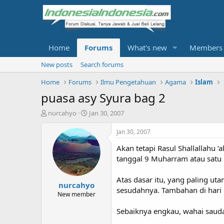
Home
Forums
What's new
Members
New posts
Search forums
Home
Forums
Ilmu Pengetahuan
Agama
Islam
puasa asy Syura bag 2
T
S
nurcahyo
Jan 30, 2007
h
t
r
a
Jan 30, 2007
e
r
Akan tetapi Rasul Shallallahu 
a
t
d
d
tanggal 9 Muharram atau satu
s
a
t
t
Atas dasar itu, yang paling ut
nurcahyo
a
e
sesudahnya. Tambahan di hari 
r
New member
t
Sebaiknya engkau, wahai saud
e
r