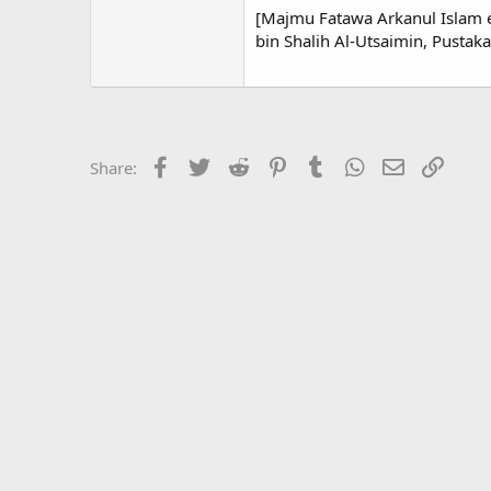
[Majmu Fatawa Arkanul Islam 
bin Shalih Al-Utsaimin, Pustaka
Facebook
Twitter
Reddit
Pinterest
Tumblr
WhatsApp
Email
Link
Share: