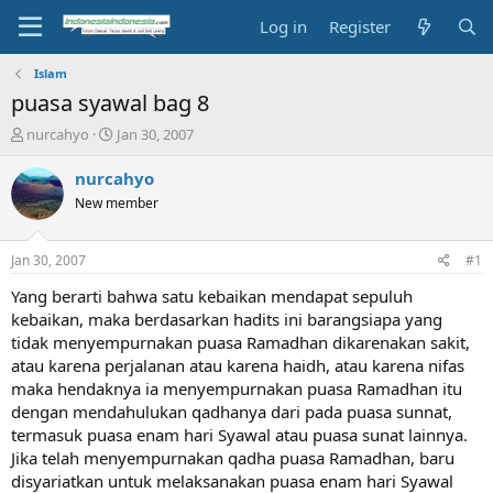
Log in
Register
Islam
puasa syawal bag 8
T
S
nurcahyo
Jan 30, 2007
h
t
r
a
nurcahyo
e
r
New member
a
t
d
d
s
a
Jan 30, 2007
#1
t
t
a
e
Yang berarti bahwa satu kebaikan mendapat sepuluh
r
kebaikan, maka berdasarkan hadits ini barangsiapa yang
t
tidak menyempurnakan puasa Ramadhan dikarenakan sakit,
e
atau karena perjalanan atau karena haidh, atau karena nifas
r
maka hendaknya ia menyempurnakan puasa Ramadhan itu
dengan mendahulukan qadhanya dari pada puasa sunnat,
termasuk puasa enam hari Syawal atau puasa sunat lainnya.
Jika telah menyempurnakan qadha puasa Ramadhan, baru
disyariatkan untuk melaksanakan puasa enam hari Syawal