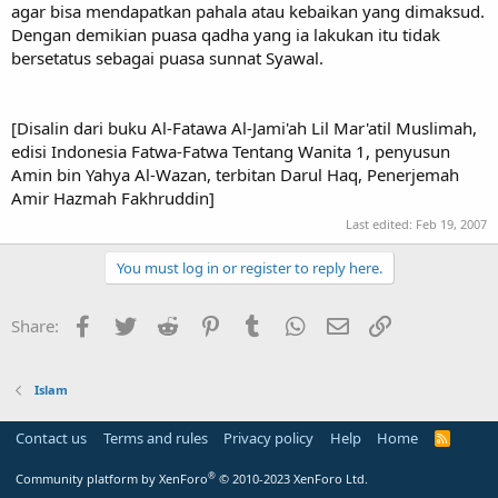
agar bisa mendapatkan pahala atau kebaikan yang dimaksud.
Dengan demikian puasa qadha yang ia lakukan itu tidak
bersetatus sebagai puasa sunnat Syawal.
[Disalin dari buku Al-Fatawa Al-Jami'ah Lil Mar'atil Muslimah,
edisi Indonesia Fatwa-Fatwa Tentang Wanita 1, penyusun
Amin bin Yahya Al-Wazan, terbitan Darul Haq, Penerjemah
Amir Hazmah Fakhruddin]
Last edited:
Feb 19, 2007
You must log in or register to reply here.
Facebook
Twitter
Reddit
Pinterest
Tumblr
WhatsApp
Email
Link
Share:
Islam
Contact us
Terms and rules
Privacy policy
Help
Home
R
S
S
®
Community platform by XenForo
© 2010-2023 XenForo Ltd.