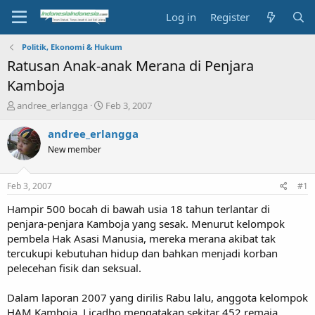
Log in
Register
Politik, Ekonomi & Hukum
Ratusan Anak-anak Merana di Penjara
Kamboja
T
S
andree_erlangga
Feb 3, 2007
h
t
r
a
andree_erlangga
e
r
New member
a
t
d
d
s
a
Feb 3, 2007
#1
t
t
a
e
Hampir 500 bocah di bawah usia 18 tahun terlantar di
r
penjara-penjara Kamboja yang sesak. Menurut kelompok
t
pembela Hak Asasi Manusia, mereka merana akibat tak
e
tercukupi kebutuhan hidup dan bahkan menjadi korban
r
pelecehan fisik dan seksual.
Dalam laporan 2007 yang dirilis Rabu lalu, anggota kelompok
HAM Kamboja, Licadho mengatakan sekitar 452 remaja