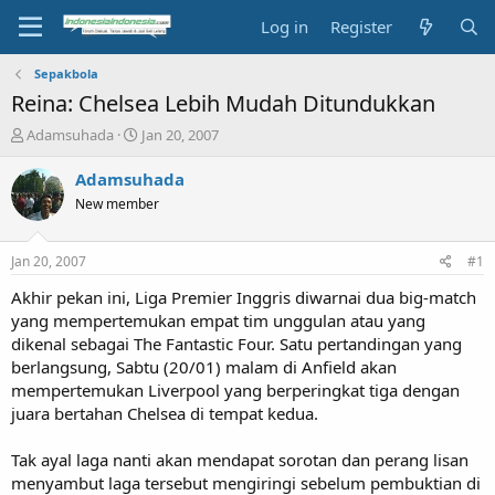
Log in
Register
Sepakbola
Reina: Chelsea Lebih Mudah Ditundukkan
T
S
Adamsuhada
Jan 20, 2007
h
t
r
a
Adamsuhada
e
r
New member
a
t
d
d
s
a
Jan 20, 2007
#1
t
t
a
e
Akhir pekan ini, Liga Premier Inggris diwarnai dua big-match
r
yang mempertemukan empat tim unggulan atau yang
t
dikenal sebagai The Fantastic Four. Satu pertandingan yang
e
berlangsung, Sabtu (20/01) malam di Anfield akan
r
mempertemukan Liverpool yang berperingkat tiga dengan
juara bertahan Chelsea di tempat kedua.
Tak ayal laga nanti akan mendapat sorotan dan perang lisan
menyambut laga tersebut mengiringi sebelum pembuktian di