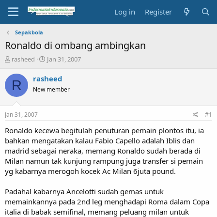
Log in
Register
Sepakbola
Ronaldo di ombang ambingkan
T
S
rasheed
Jan 31, 2007
h
t
r
a
rasheed
R
e
r
New member
a
t
d
d
s
a
Jan 31, 2007
#1
t
t
a
e
Ronaldo kecewa begitulah penuturan pemain plontos itu, ia
r
bahkan mengatakan kalau Fabio Capello adalah Iblis dan
t
madrid sebagai neraka, memang Ronaldo sudah berada di
e
Milan namun tak kunjung rampung juga transfer si pemain
r
yg kabarnya merogoh kocek Ac Milan 6juta pound.
Padahal kabarnya Ancelotti sudah gemas untuk
memainkannya pada 2nd leg menghadapi Roma dalam Copa
italia di babak semifinal, memang peluang milan untuk