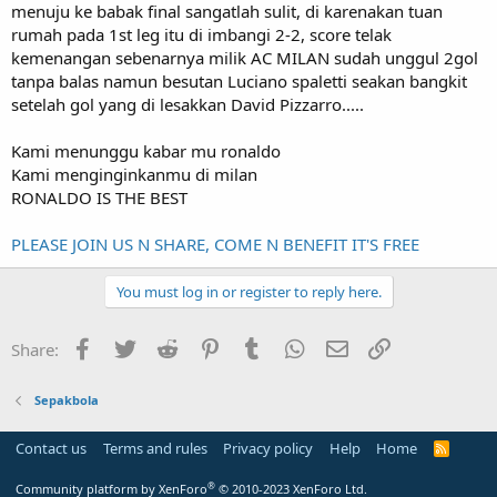
menuju ke babak final sangatlah sulit, di karenakan tuan
rumah pada 1st leg itu di imbangi 2-2, score telak
kemenangan sebenarnya milik AC MILAN sudah unggul 2gol
tanpa balas namun besutan Luciano spaletti seakan bangkit
setelah gol yang di lesakkan David Pizzarro.....
Kami menunggu kabar mu ronaldo
Kami menginginkanmu di milan
RONALDO IS THE BEST
PLEASE JOIN US N SHARE, COME N BENEFIT IT'S FREE
You must log in or register to reply here.
Facebook
Twitter
Reddit
Pinterest
Tumblr
WhatsApp
Email
Link
Share:
Sepakbola
Contact us
Terms and rules
Privacy policy
Help
Home
R
S
S
®
Community platform by XenForo
© 2010-2023 XenForo Ltd.