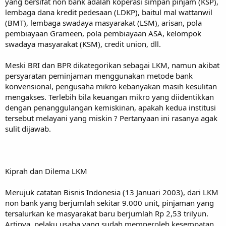
yang bersifat non bank adalah koperasi simpan pinjam (KSP),
lembaga dana kredit pedesaan (LDKP), baitul mal wattanwil
(BMT), lembaga swadaya masyarakat (LSM), arisan, pola
pembiayaan Grameen, pola pembiayaan ASA, kelompok
swadaya masyarakat (KSM), credit union, dll.
Meski BRI dan BPR dikategorikan sebagai LKM, namun akibat
persyaratan peminjaman menggunakan metode bank
konvensional, pengusaha mikro kebanyakan masih kesulitan
mengakses. Terlebih bila keuangan mikro yang diidentikkan
dengan penanggulangan kemiskinan, apakah kedua institusi
tersebut melayani yang miskin ? Pertanyaan ini rasanya agak
sulit dijawab.
Kiprah dan Dilema LKM
Merujuk catatan Bisnis Indonesia (13 Januari 2003), dari LKM
non bank yang berjumlah sekitar 9.000 unit, pinjaman yang
tersalurkan ke masyarakat baru berjumlah Rp 2,53 trilyun.
Artinya, pelaku usaha yang sudah memperoleh kesempatan