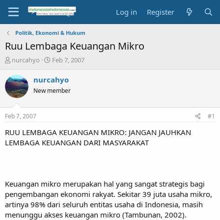
Log in
Register
Politik, Ekonomi & Hukum
Ruu Lembaga Keuangan Mikro
T
S
nurcahyo
Feb 7, 2007
h
t
r
a
nurcahyo
e
r
New member
a
t
d
d
s
a
Feb 7, 2007
#1
t
t
a
e
RUU LEMBAGA KEUANGAN MIKRO: JANGAN JAUHKAN
r
LEMBAGA KEUANGAN DARI MASYARAKAT
t
e
r
Keuangan mikro merupakan hal yang sangat strategis bagi
pengembangan ekonomi rakyat. Sekitar 39 juta usaha mikro,
artinya 98% dari seluruh entitas usaha di Indonesia, masih
menunggu akses keuangan mikro (Tambunan, 2002).