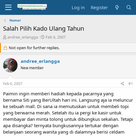
Log in
Register
Humor
Salah Pilih Kado Ulang Tahun
T
S
andree_erlangga
Feb 6, 2007
h
t
r
Not open for further replies.
a
e
r
a
t
andree_erlangga
d
d
New member
s
a
t
t
a
e
Feb 6, 2007
#1
r
t
Paimin ingin memberi hadiah kepada pacarnya yang
e
bernama Siti yang BerUltah hari ini. Langsung aja ia meluncur
r
ke sebuah mall. Di sana ia memutuskan untuk membeli topi
yang berwarna merah. Setelah itu ia pergi ke kasir untuk
membayar dan minta tolong untuk dibungkus sekalian. Tetapi
apa disangka? ternyata bungkusannya tertukar dengan
belanjaan seorang wanita yang di dalamnya berisi celdam