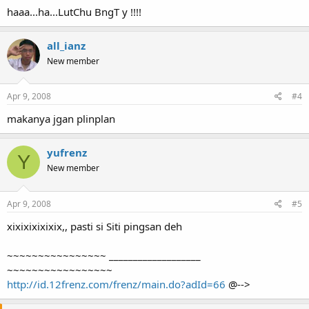
haaa...ha...LutChu BngT y !!!!
all_ianz
New member
Apr 9, 2008
#4
makanya jgan plinplan
yufrenz
Y
New member
Apr 9, 2008
#5
xixixixixixix,, pasti si Siti pingsan deh
~~~~~~~~~~~~~~~~ ___________________
~~~~~~~~~~~~~~~~~
http://id.12frenz.com/frenz/main.do?adId=66
@-->