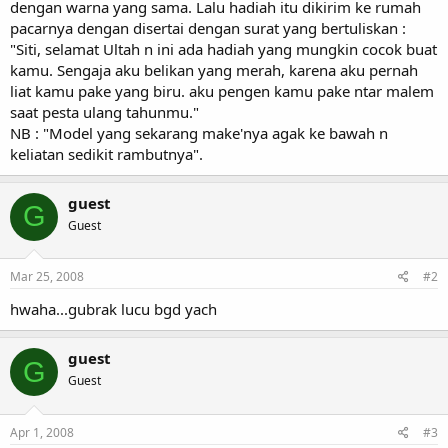
dengan warna yang sama. Lalu hadiah itu dikirim ke rumah
pacarnya dengan disertai dengan surat yang bertuliskan :
"Siti, selamat Ultah n ini ada hadiah yang mungkin cocok buat
kamu. Sengaja aku belikan yang merah, karena aku pernah
liat kamu pake yang biru. aku pengen kamu pake ntar malem
saat pesta ulang tahunmu."
NB : "Model yang sekarang make'nya agak ke bawah n
keliatan sedikit rambutnya".
guest
G
Guest
Mar 25, 2008
#2
hwaha...gubrak lucu bgd yach
guest
G
Guest
Apr 1, 2008
#3