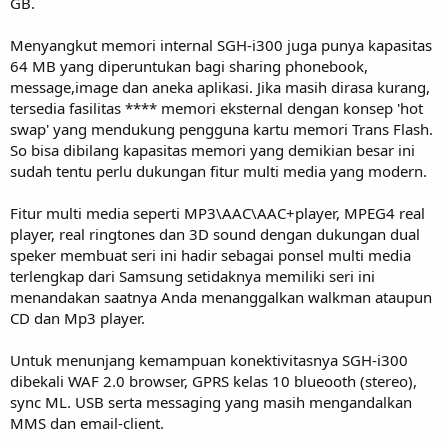
GB.
Menyangkut memori internal SGH-i300 juga punya kapasitas
64 MB yang diperuntukan bagi sharing phonebook,
message,image dan aneka aplikasi. Jika masih dirasa kurang,
tersedia fasilitas **** memori eksternal dengan konsep 'hot
swap' yang mendukung pengguna kartu memori Trans Flash.
So bisa dibilang kapasitas memori yang demikian besar ini
sudah tentu perlu dukungan fitur multi media yang modern.
Fitur multi media seperti MP3\AAC\AAC+player, MPEG4 real
player, real ringtones dan 3D sound dengan dukungan dual
speker membuat seri ini hadir sebagai ponsel multi media
terlengkap dari Samsung setidaknya memiliki seri ini
menandakan saatnya Anda menanggalkan walkman ataupun
CD dan Mp3 player.
Untuk menunjang kemampuan konektivitasnya SGH-i300
dibekali WAF 2.0 browser, GPRS kelas 10 blueooth (stereo),
sync ML. USB serta messaging yang masih mengandalkan
MMS dan email-client.