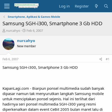
Log in
Register
Smartphone, Aplikasi & Games Mobile
Samsung SGH-i300, Smartphone 3 Gb HDD
T
S
nurcahyo
Feb 6, 2007
h
t
r
a
nurcahyo
e
r
New member
a
t
d
d
s
a
Feb 6, 2007
#1
t
t
a
e
Samsung SGH-i300, Smartphone 3 Gb HDD
r
t
e
r
KapanLagi.com - Biarpun ponsel multimedia sudah banyak
dipasar namun tak menyurutkan langkah Samsung mobile
untuk menciptakan ponsel sejenis. Hal ini terlihat dari
hadirnya seri ponsel multimedia SGH-i300 yang resmi
diperkenalkan dalam event CeBit 2005 bulan maret lalu di