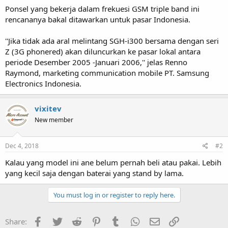
Ponsel yang bekerja dalam frekuesi GSM triple band ini
rencananya bakal ditawarkan untuk pasar Indonesia.
''Jika tidak ada aral melintang SGH-i300 bersama dengan seri
Z (3G phonered) akan diluncurkan ke pasar lokal antara
periode Desember 2005 -Januari 2006,'' jelas Renno
Raymond, marketing communication mobile PT. Samsung
Electronics Indonesia.
vixitev
New member
Dec 4, 2018
#2
Kalau yang model ini ane belum pernah beli atau pakai. Lebih
yang kecil saja dengan baterai yang stand by lama.
You must log in or register to reply here.
Facebook
Twitter
Reddit
Pinterest
Tumblr
WhatsApp
Email
Link
Share: