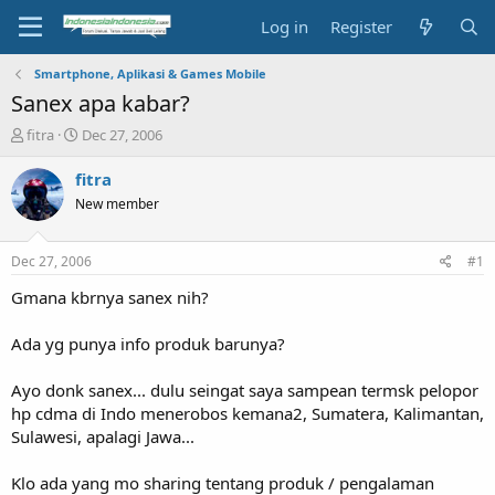
Log in
Register
Smartphone, Aplikasi & Games Mobile
Sanex apa kabar?
T
S
fitra
Dec 27, 2006
h
t
r
a
fitra
e
r
New member
a
t
d
d
s
a
Dec 27, 2006
#1
t
t
a
e
Gmana kbrnya sanex nih?
r
t
Ada yg punya info produk barunya?
e
r
Ayo donk sanex... dulu seingat saya sampean termsk pelopor
hp cdma di Indo menerobos kemana2, Sumatera, Kalimantan,
Sulawesi, apalagi Jawa...
Klo ada yang mo sharing tentang produk / pengalaman