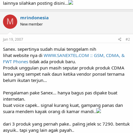
lainnya silahkan posting disini...
mrindonesia
M
New member
Jan 19, 2007
#2
Sanex. sepertinya sudah mulai tenggelam nih
lihat website nya di
WWW.SANEXTEL.COM :: GSM, CDMA, &
FWT Phones
tidak ada produk baru.
Produk unggulan pun masih seputar produk produk CDMA
lama yang sempet naik daun ketika vendor ponsel ternama
belum ikutan terjun...
Pengalaman pake Sanex... hanya bagus pas dipake buat
internetan.
buat voice capek.. signal kurang kuat, gampang panas dan
suara mendem kayak orang di kamar mandi..
dari 3 produk yang pernah pake.. paling jelek sc 7290. bentuk
asyuik.. tapi yang lain agak payah..