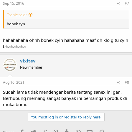
Sep 15, 2016
#7
Tsanie said:
bonek cyn
hahahahaha ohhh bonek cyin hahahaha maaf dh klo gitu cyin
bhahahaha
vixitev
New member
Aug 10, 2021
#8
Sudah lama tidak mendengar berita tentang sanex ini gan.
Berhubung memang sangat banyak ini persaingan produk di
muka bumi.
You must log in or register to reply here.
Facebook
Twitter
Reddit
Pinterest
Tumblr
WhatsApp
Email
Link