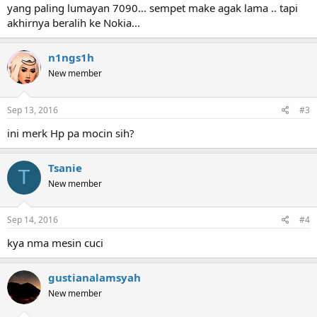
yang paling lumayan 7090... sempet make agak lama .. tapi
akhirnya beralih ke Nokia...
n1ngs1h
New member
Sep 13, 2016
#3
ini merk Hp pa mocin sih?
Tsanie
T
New member
Sep 14, 2016
#4
kya nma mesin cuci
gustianalamsyah
New member