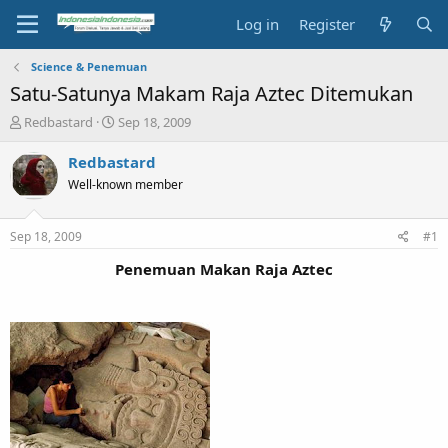
Log in
Register
Science & Penemuan
Satu-Satunya Makam Raja Aztec Ditemukan
T
S
Redbastard
Sep 18, 2009
h
t
r
a
Redbastard
e
r
Well-known member
a
t
d
d
s
a
Sep 18, 2009
#1
t
t
a
e
Penemuan Makan Raja Aztec
r
t
e
r