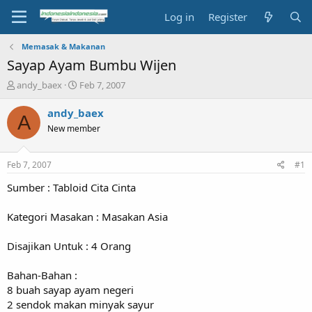
Log in
Register
Memasak & Makanan
Sayap Ayam Bumbu Wijen
T
S
andy_baex
Feb 7, 2007
h
t
r
a
andy_baex
A
e
r
New member
a
t
d
d
s
a
Feb 7, 2007
#1
t
t
a
e
Sumber : Tabloid Cita Cinta
r
t
Kategori Masakan : Masakan Asia
e
r
Disajikan Untuk : 4 Orang
Bahan-Bahan :
8 buah sayap ayam negeri
2 sendok makan minyak sayur