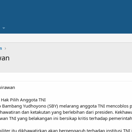
m
wan
wirawan
 Hak Pilih Anggota TNI
lo Bambang Yudhoyono (SBY) melarang anggota TNI mencoblos pa
hawatiran dan ketakutan yang berlebihan dari presiden. Kekhawa
wan TNI yang belakangan ini bersikap kritis terhadap pemerinta
liter itu dikhawatirkan akan berpengaruh terhadap institusi TNI j