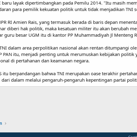
TNI baru layak dipertimbangkan pada Pemilu 2014. "Itu masih m
aran para pemilik kekuatan politik untuk tidak menjadikan TNI seb
PR RI Amien Rais, yang termasuk berada di baris depan menentan
ar diberi hak politik, maka kesatuan militer itu akan berubah men
ar guru besar UGM itu di kantor PP Muhammadiyah Jl Menteng Ray
TNI dalam area perpolitikan nasional akan rentan ditumpangi ol
 PAN itu, menjadi penting untuk merumuskan kebijakan politik 
ional di pertahanan dan keamanan negara.
AS itu berpandangan bahwa TNI merupakan oase terakhir pertah
 dari dalam melalui pengaruh-pengaruh kepentingan partai politik.
m