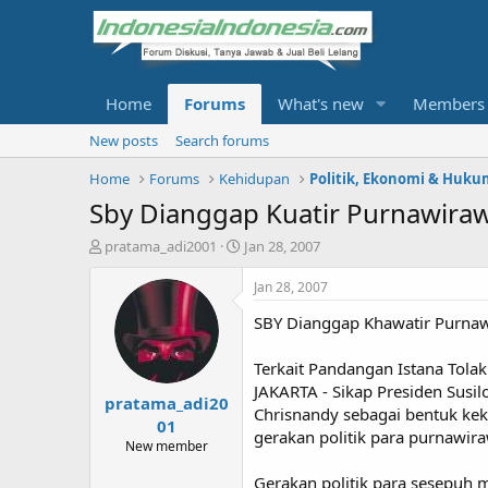
Home
Forums
What's new
Members
New posts
Search forums
Home
Forums
Kehidupan
Politik, Ekonomi & Huku
Sby Dianggap Kuatir Purnawira
T
S
pratama_adi2001
Jan 28, 2007
h
t
r
a
Jan 28, 2007
e
r
SBY Dianggap Khawatir Purna
a
t
d
d
s
a
Terkait Pandangan Istana Tolak
t
t
JAKARTA - Sikap Presiden Susi
pratama_adi20
a
e
Chrisnandy sebagai bentuk kek
r
01
gerakan politik para purnawira
t
New member
e
r
Gerakan politik para sesepuh mi