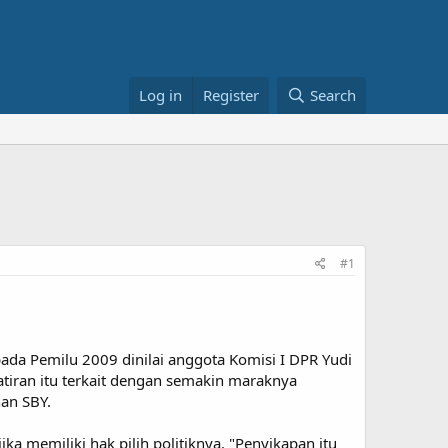
Log in
Register
Search
#1
da Pemilu 2009 dinilai anggota Komisi I DPR Yudi
tiran itu terkait dengan semakin maraknya
han SBY.
ika memiliki hak pilih politiknya. "Penyikapan itu