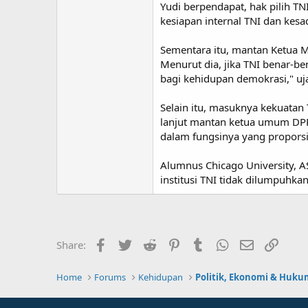
Yudi berpendapat, hak pilih 
kesiapan internal TNI dan kesad
Sementara itu, mantan Ketua M
Menurut dia, jika TNI benar-ben
bagi kehidupan demokrasi," uj
Selain itu, masuknya kekuatan 
lanjut mantan ketua umum DPP
dalam fungsinya yang propors
Alumnus Chicago University, 
institusi TNI tidak dilumpuhkan
Facebook
Twitter
Reddit
Pinterest
Tumblr
WhatsApp
Email
Link
Share:
Home
Forums
Kehidupan
Politik, Ekonomi & Huku