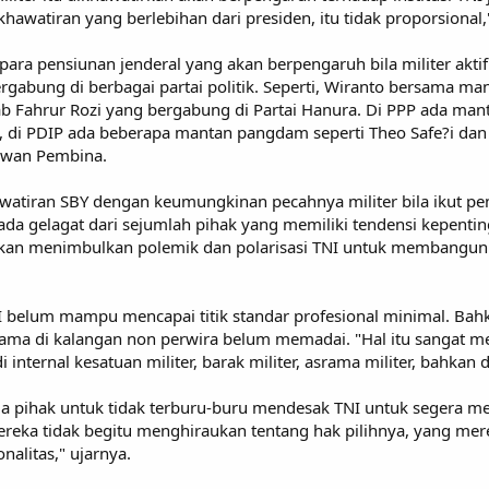
atiran yang berlebihan dari presiden, itu tidak proporsional,
ara pensiunan jenderal yang akan berpengaruh bila militer aktif
gabung di berbagai partai politik. Seperti, Wiranto bersama 
Fahrur Rozi yang bergabung di Partai Hanura. Di PPP ada mant
b, di PDIP ada beberapa mantan pangdam seperti Theo Safe?i dan
Dewan Pembina.
iran SBY dengan keumungkinan pecahnya militer bila ikut pemil
ada gelagat dari sejumlah pihak yang memiliki tendensi kepentin
akan menimbulkan polemik dan polarisasi TNI untuk membangun de
 TNI belum mampu mencapai titik standar profesional minimal. Ba
utama di kalangan non perwira belum memadai. "Hal itu sangat m
 internal kesatuan militer, barak militer, asrama militer, bahkan 
a pihak untuk tidak terburu-buru mendesak TNI untuk segera me
 mereka tidak begitu menghiraukan tentang hak pilihnya, yang me
alitas," ujarnya.