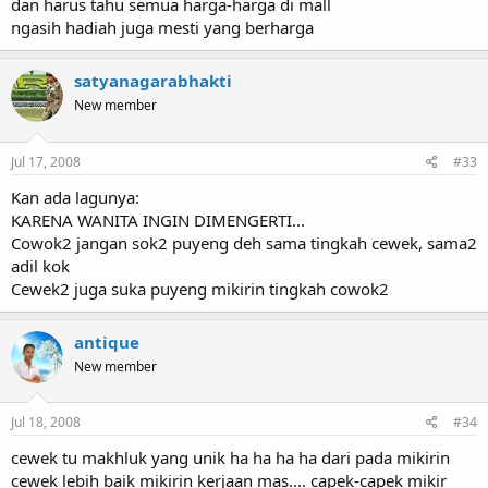
dan harus tahu semua harga-harga di mall
ngasih hadiah juga mesti yang berharga
satyanagarabhakti
New member
Jul 17, 2008
#33
Kan ada lagunya:
KARENA WANITA INGIN DIMENGERTI...
Cowok2 jangan sok2 puyeng deh sama tingkah cewek, sama2
adil kok
Cewek2 juga suka puyeng mikirin tingkah cowok2
antique
New member
Jul 18, 2008
#34
cewek tu makhluk yang unik ha ha ha ha dari pada mikirin
cewek lebih baik mikirin kerjaan mas.... capek-capek mikir