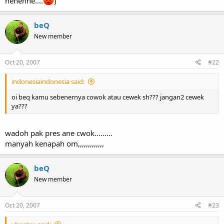
hehehhe....
)
beQ
New member
Oct 20, 2007
#22
indonesiaindonesia said:
oi beq kamu sebenernya cowok atau cewek sh??? jangan2 cewek
ya???
wadoh pak pres ane cwok.........
manyah kenapah om,,,,,,,,,,,,,
beQ
New member
Oct 20, 2007
#23