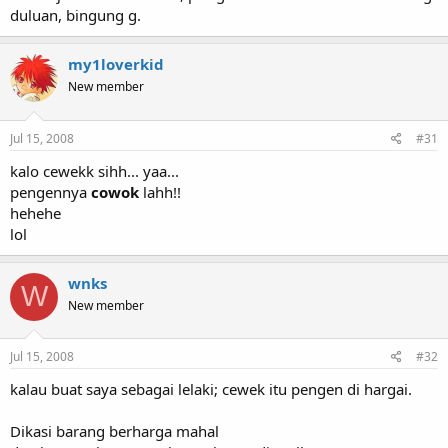
duluan, bingung g.
my1loverkid
New member
Jul 15, 2008
#31
kalo cewekk sihh... yaa...
pengennya
cowok
lahh!!
hehehe
lol
wnks
W
New member
Jul 15, 2008
#32
kalau buat saya sebagai lelaki; cewek itu pengen di hargai.
Dikasi barang berharga mahal