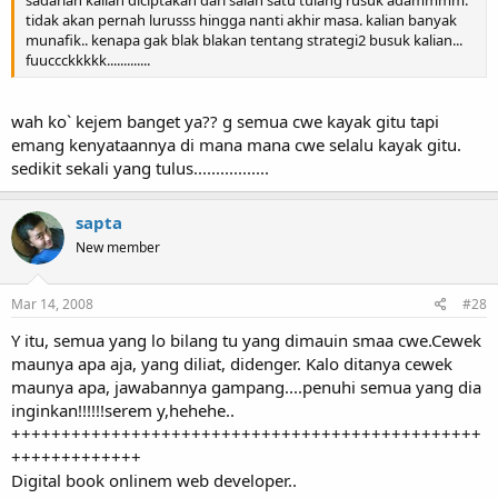
sadarlah kalian diciptakan dari salah satu tulang rusuk adammmm.
tidak akan pernah lurusss hingga nanti akhir masa. kalian banyak
munafik.. kenapa gak blak blakan tentang strategi2 busuk kalian...
fuuccckkkkk.............
wah ko` kejem banget ya?? g semua cwe kayak gitu tapi
emang kenyataannya di mana mana cwe selalu kayak gitu.
sedikit sekali yang tulus.................
sapta
New member
Mar 14, 2008
#28
Y itu, semua yang lo bilang tu yang dimauin smaa cwe.Cewek
maunya apa aja, yang diliat, didenger. Kalo ditanya cewek
maunya apa, jawabannya gampang....penuhi semua yang dia
inginkan!!!!!!serem y,hehehe..
+++++++++++++++++++++++++++++++++++++++++++++++
+++++++++++++
Digital book onlinem web developer..