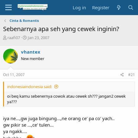
Log in
Register
Cinta & Romantis
Sebenarnya apa seh yang cewek inginin?
T
S
raafi07
Jan 23, 2007
h
t
r
a
vhantex
e
r
New member
a
t
d
d
s
a
Oct 11, 2007
#21
t
t
a
e
indonesiaindonesia said:
r
t
oi beq kamu sebenernya cowok atau cewek sh??? jangan2 cewek
e
ya???
r
iya ne...,gw juga bingung...,ne orang ce' pa co' yach..
gw pikir se ...,ce' tulen...
ya ngakk....