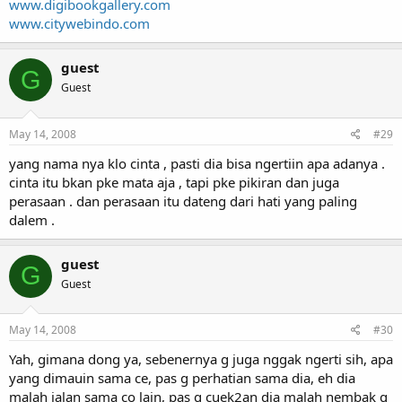
www.digibookgallery.com
www.citywebindo.com
guest
G
Guest
May 14, 2008
#29
yang nama nya klo cinta , pasti dia bisa ngertiin apa adanya .
cinta itu bkan pke mata aja , tapi pke pikiran dan juga
perasaan . dan perasaan itu dateng dari hati yang paling
dalem .
guest
G
Guest
May 14, 2008
#30
Yah, gimana dong ya, sebenernya g juga nggak ngerti sih, apa
yang dimauin sama ce, pas g perhatian sama dia, eh dia
malah jalan sama co lain, pas g cuek2an dia malah nembak g