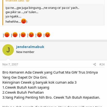
vhantex said:
iya ne...,gw juga bingung...,ne orang ce' pa co' yach..
gw pikir se ...,ce' tulen...
ya ngakk....
hehehhe....
)
|
|
|
|
|
|
jenderalmabuk
J
New member
Nov 7, 2007
#24
Bro Kemaren Ada Cewek yang Curhat Ma GW Trus Intinya
Yang Gw Dapet Dr Dia Gini.
Keiniginan Cewek g banyak kok cuman ada 3
1.Cewek Butuh kasih sayang
2.Cewek Butuh Perhatian
3.Yang Paling Penting Nih Bro. Cewek Tuh Butuh Kepastian.