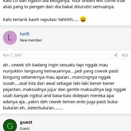
Kalo Lo dah ngasih dia ketiganya. Your dream will come true
alias yang lo pengen dari dia bakal diturutin semuanya.
Kalo tertarik kasih reputasi Yahhhh.....
lutfi
L
New member
Nov 7, 2007
#25
ah...cewek sih kadang ingin sesuatu tapi nggak mau
nunjukkin langsung kemauannya....jadi yang cowok pasti
bingung sebenernya mau apa'an...mancingnya nggak
susah....asal kita dari awal sebagai laki-laki bener-bener
pejantan..maksudnya jujur dan gentle maksudnya lagi nggak
usah banyak ngibul and basa-basi didepan mereka apa
adanya aja...yakin deh cewek temen ente juga pasti buka-
buka'an eh...keterbuka'an........
guest
G
Guest