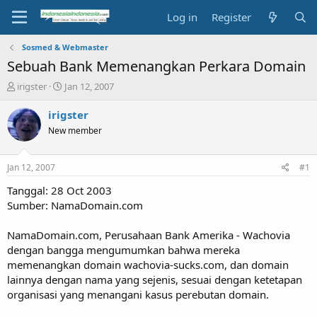
Log in
Register
Sosmed & Webmaster
Sebuah Bank Memenangkan Perkara Domain
T
S
irigster
Jan 12, 2007
h
t
r
a
irigster
e
r
New member
a
t
d
d
s
a
Jan 12, 2007
#1
t
t
a
e
Tanggal: 28 Oct 2003
r
Sumber: NamaDomain.com
t
e
NamaDomain.com, Perusahaan Bank Amerika - Wachovia
r
dengan bangga mengumumkan bahwa mereka
memenangkan domain wachovia-sucks.com, dan domain
lainnya dengan nama yang sejenis, sesuai dengan ketetapan
organisasi yang menangani kasus perebutan domain.