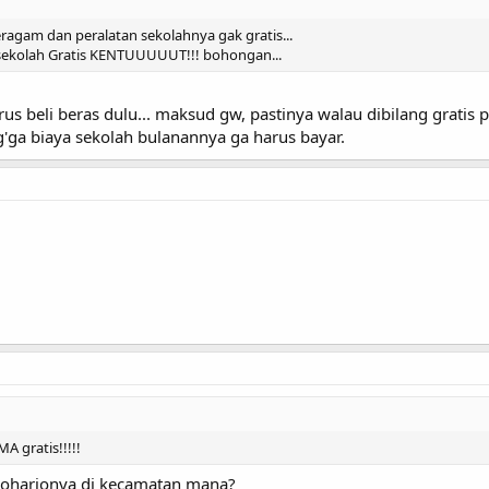
seragam dan peralatan sekolahnya gak gratis...
 sekolah Gratis KENTUUUUUT!!! bohongan...
s beli beras dulu... maksud gw, pastinya walau dibilang gratis past
g'ga biaya sekolah bulanannya ga harus bayar.
A gratis!!!!!
ukoharjonya di kecamatan mana?