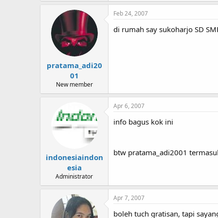
Feb 24, 2007
di rumah say sukoharjo SD SMP 
pratama_adi20
01
New member
Apr 6, 2007
info bagus kok ini
btw pratama_adi2001 termasu
indonesiaindon
esia
Administrator
Apr 7, 2007
boleh tuch gratisan, tapi sayang 