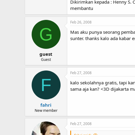
Dikirimkan kepada : Henny S. O
membantu
Feb 26, 2008
G
Mas aku punya seorang pembantu
sunter. thanks kalo ada kabar e
guest
Guest
Feb 27, 2008
F
kalo sekolahnya gratis, tapi ka
sama aja kan? <3D dijakarta m
fahri
New member
Feb 27, 2008