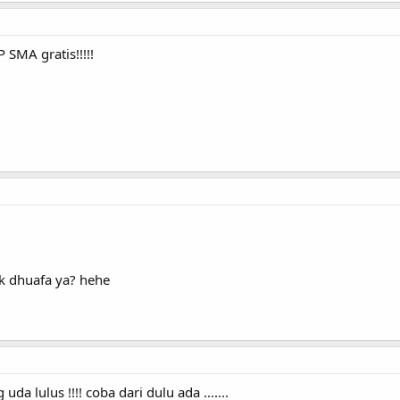
SMA gratis!!!!!
k dhuafa ya? hehe
uda lulus !!!! coba dari dulu ada .......