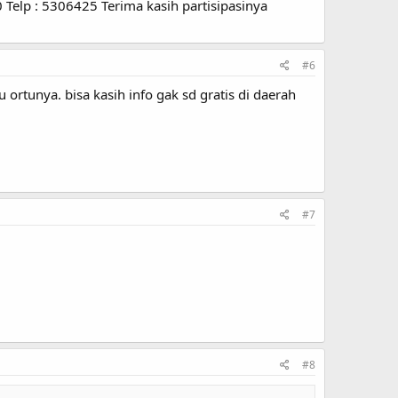
 Telp : 5306425 Terima kasih partisipasinya
#6
rtunya. bisa kasih info gak sd gratis di daerah
#7
#8