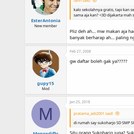
fahri said:
kalo sekolahnya gratis, tapi kan 
sama aja kan? <3D dijakarta mah
EsterAntonia
New member
Pliz deh ah... mw makan aja haru
banyak berharap ah... paling n
Feb 27, 2008
gw daftar boleh gak ya?????
gupy15
Mod
Jan 25, 2018
M
pratama_adi2001 said:
di rumah say sukoharjo SD SMP SM
Situ orang Sukoharjo juga? S
Monoxdifly