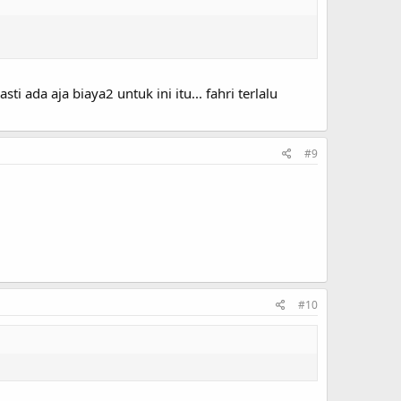
i ada aja biaya2 untuk ini itu... fahri terlalu
#9
#10