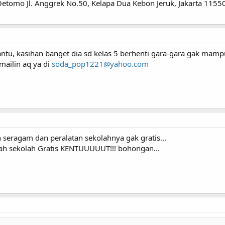
etomo Jl. Anggrek No.50, Kelapa Dua Kebon Jeruk, Jakarta 11550
, kasihan banget dia sd kelas 5 berhenti gara-gara gak mampu o
mailin aq ya di
soda_pop1221@yahoo.com
n seragam dan peralatan sekolahnya gak gratis...
ah sekolah Gratis KENTUUUUUT!!! bohongan...