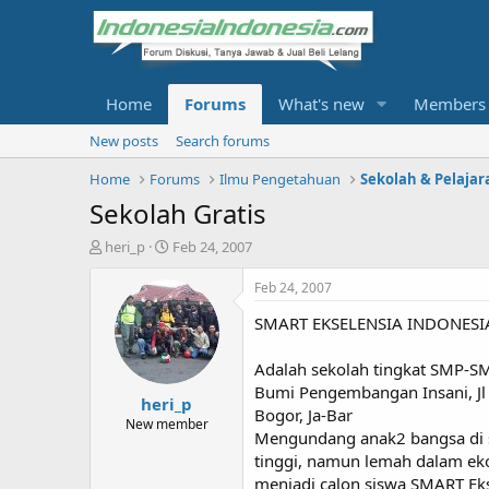
Home
Forums
What's new
Members
New posts
Search forums
Home
Forums
Ilmu Pengetahuan
Sekolah & Pelajar
Sekolah Gratis
T
S
heri_p
Feb 24, 2007
h
t
r
a
Feb 24, 2007
e
r
SMART EKSELENSIA INDONESI
a
t
d
d
s
a
Adalah sekolah tingkat SMP-SM
t
t
Bumi Pengembangan Insani, Jl
heri_p
a
e
Bogor, Ja-Bar
r
New member
Mengundang anak2 bangsa di s
t
tinggi, namun lemah dalam eko
e
r
menjadi calon siswa SMART Ek