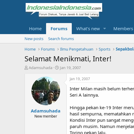
Home
Forums
What's new
Members
New posts
Search forums
Home
Forums
Ilmu Pengetahuan
Sports
Sepakbol
Selamat Menikmati, Inter!
T
S
Adamsuhada
Jan 19, 2007
h
t
r
a
Jan 19, 2007
e
r
Inter Milan masih belum terhe
a
t
d
d
Seri A lainnya.
s
a
t
t
Hingga pekan ke-19 Inter mer
Adamsuhada
a
e
hasil sempurna, mematahkan r
r
New member
Kondisi Inter pun sangat meng
t
paruh musim. Namun menjelang
e
r
Torino pekan lalu.