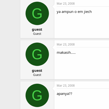
Mar 23, 2008
G
ya ampun o em jiech
guest
Guest
Mar 23, 2008
G
makasih.....
guest
Guest
Mar 23, 2008
G
apanya??