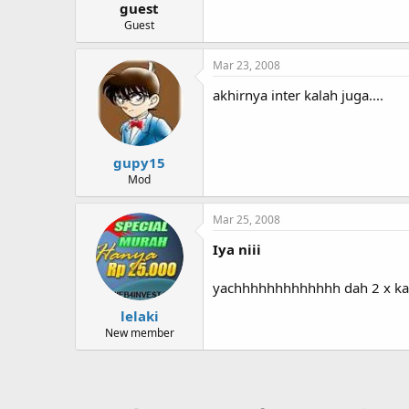
guest
Guest
Mar 23, 2008
akhirnya inter kalah juga....
gupy15
Mod
Mar 25, 2008
Iya niii
yachhhhhhhhhhhhh dah 2 x kal
lelaki
New member