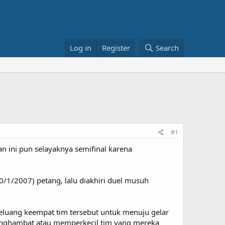
Log in
Register
Search
#1
n ini pun selayaknya semifinal karena
0/1/2007) petang, lalu diakhiri duel musuh
luang keempat tim tersebut untuk menuju gelar
enghambat atau memperkecil tim yang mereka