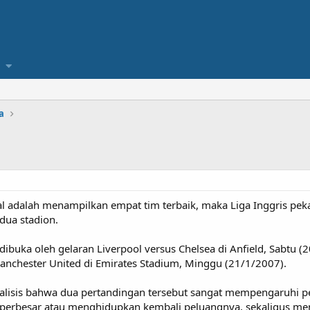
a
l adalah menampilkan empat tim terbaik, maka Liga Inggris peka
dua stadion.
ibuka oleh gelaran Liverpool versus Chelsea di Anfield, Sabtu (2
nchester United di Emirates Stadium, Minggu (21/1/2007).
isis bahwa dua pertandingan tersebut sangat mempengaruhi pe
perbesar atau menghidupkan kembali peluangnya, sekaligus m