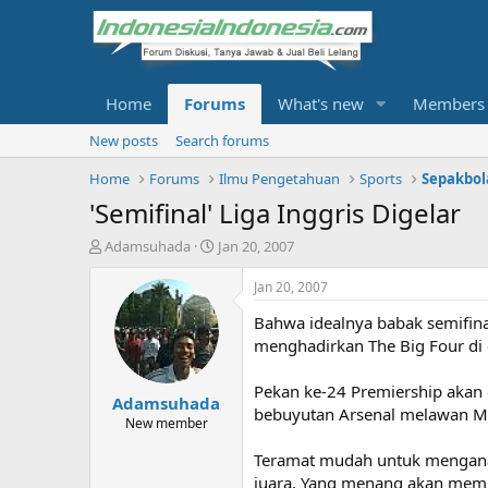
Home
Forums
What's new
Members
New posts
Search forums
Home
Forums
Ilmu Pengetahuan
Sports
Sepakbol
'Semifinal' Liga Inggris Digelar
T
S
Adamsuhada
Jan 20, 2007
h
t
r
a
Jan 20, 2007
e
r
Bahwa idealnya babak semifina
a
t
d
d
menghadirkan The Big Four di 
s
a
t
t
Pekan ke-24 Premiership akan d
Adamsuhada
a
e
bebuyutan Arsenal melawan Ma
r
New member
t
Teramat mudah untuk menganal
e
r
juara. Yang menang akan mem