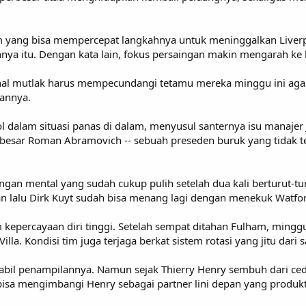
m yang bisa mempercepat langkahnya untuk meninggalkan Liverp
nya itu. Dengan kata lain, fokus persaingan makin mengarah ke 
Arsenal mutlak harus mempecundangi tetamu mereka minggu ini 
lannya.
ol dalam situasi panas di dalam, menyusul santernya isu manaj
 besar Roman Abramovich -- sebuah preseden buruk yang tidak te
gan mental yang sudah cukup pulih setelah dua kali berturut-tur
kan lalu Dirk Kuyt sudah bisa menang lagi dengan menekuk Watfor
kepercayaan diri tinggi. Setelah sempat ditahan Fulham, minggu
a. Kondisi tim juga terjaga berkat sistem rotasi yang jitu dari 
labil penampilannya. Namun sejak Thierry Henry sembuh dari ced
sa mengimbangi Henry sebagai partner lini depan yang produkt