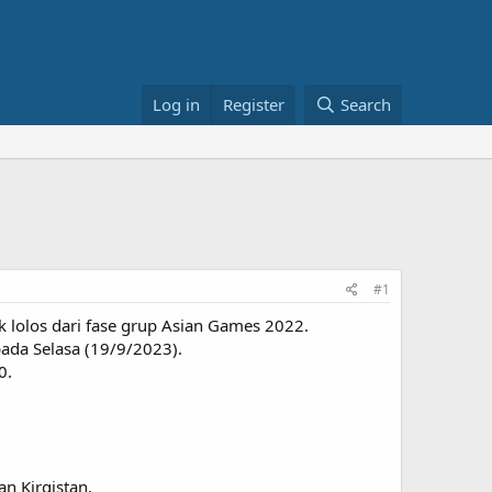
Log in
Register
Search
#1
 lolos dari fase grup Asian Games 2022.
pada Selasa (19/9/2023).
0.
n Kirgistan.