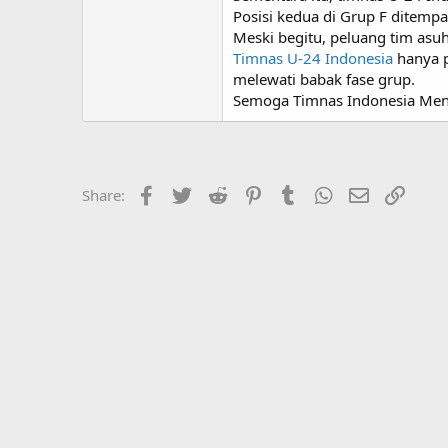
Posisi kedua di Grup F ditemp
Meski begitu, peluang tim asuh
Timnas U-24 Indonesia
hanya p
melewati babak fase grup.
Semoga Timnas Indonesia Men
Facebook
Twitter
Reddit
Pinterest
Tumblr
WhatsApp
Email
Link
Share: