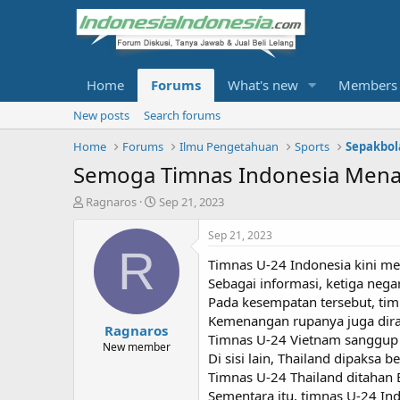
Home
Forums
What's new
Members
New posts
Search forums
Home
Forums
Ilmu Pengetahuan
Sports
Sepakbol
Semoga Timnas Indonesia Mena
T
S
Ragnaros
Sep 21, 2023
h
t
r
a
Sep 21, 2023
e
r
R
Timnas U-24 Indonesia kini me
a
t
d
d
Sebagai informasi, ketiga nega
s
a
Pada kesempatan tersebut, ti
t
t
Kemenangan rupanya juga dira
Ragnaros
a
e
Timnas U-24 Vietnam sanggup
r
New member
Di sisi lain, Thailand dipaksa 
t
Timnas U-24 Thailand ditahan 
e
r
Sementara itu, timnas U-24 In