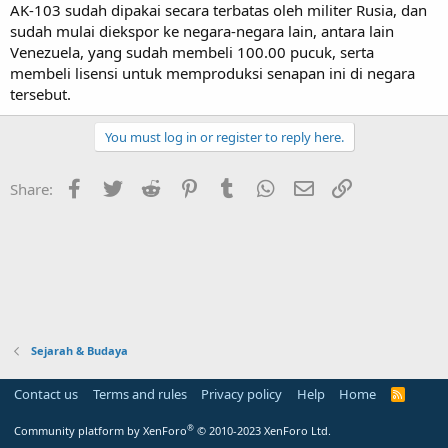
AK-103 sudah dipakai secara terbatas oleh militer Rusia, dan
sudah mulai diekspor ke negara-negara lain, antara lain
Venezuela, yang sudah membeli 100.00 pucuk, serta
membeli lisensi untuk memproduksi senapan ini di negara
tersebut.
You must log in or register to reply here.
Facebook
Twitter
Reddit
Pinterest
Tumblr
WhatsApp
Email
Link
Share:
Sejarah & Budaya
Contact us
Terms and rules
Privacy policy
Help
Home
R
S
S
®
Community platform by XenForo
© 2010-2023 XenForo Ltd.