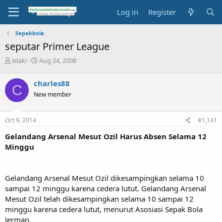
Log in
Register
Sepakbola
seputar Primer League
T
S
lelaki
Aug 24, 2008
h
t
r
a
charles88
C
e
r
New member
a
t
d
d
s
a
Oct 9, 2014
#1,141
t
t
a
e
Gelandang Arsenal Mesut Ozil Harus Absen Selama 12
r
Minggu
t
e
r
Gelandang Arsenal Mesut Ozil dikesampingkan selama 10
sampai 12 minggu karena cedera lutut. Gelandang Arsenal
Mesut Ozil telah dikesampingkan selama 10 sampai 12
minggu karena cedera lutut, menurut Asosiasi Sepak Bola
Jerman.