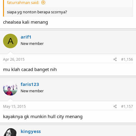
faturrahman said:
siapa yg nonton berapa scornya?
chealsea kali menang
arif1
A
New member
Apr 26, 2015
#1,156
mu klah cacad banget nih
faris123
New member
May 15, 2015
#1,157
kayaknya gk munkin hull city menang
kingyess