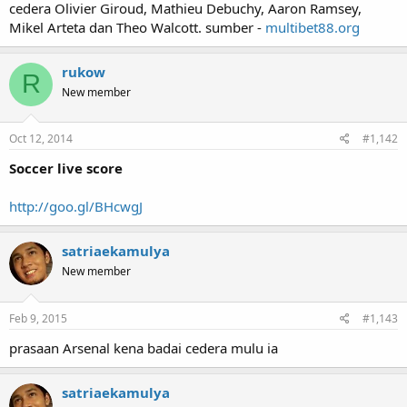
cedera Olivier Giroud, Mathieu Debuchy, Aaron Ramsey,
Mikel Arteta dan Theo Walcott. sumber -
multibet88.org
rukow
R
New member
Oct 12, 2014
#1,142
Soccer live score
http://goo.gl/BHcwgJ
satriaekamulya
New member
Feb 9, 2015
#1,143
prasaan Arsenal kena badai cedera mulu ia
satriaekamulya