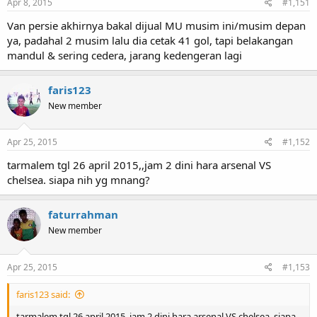
Apr 8, 2015
#1,151
Van persie akhirnya bakal dijual MU musim ini/musim depan
ya, padahal 2 musim lalu dia cetak 41 gol, tapi belakangan
mandul & sering cedera, jarang kedengeran lagi
faris123
New member
Apr 25, 2015
#1,152
tarmalem tgl 26 april 2015,,jam 2 dini hara arsenal VS
chelsea. siapa nih yg mnang?
faturrahman
New member
Apr 25, 2015
#1,153
faris123 said:
tarmalem tgl 26 april 2015,,jam 2 dini hara arsenal VS chelsea. siapa