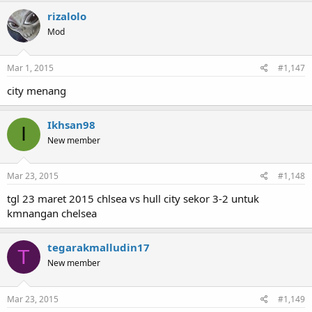
rizalolo
Mod
Mar 1, 2015
#1,147
city menang
Ikhsan98
I
New member
Mar 23, 2015
#1,148
tgl 23 maret 2015 chlsea vs hull city sekor 3-2 untuk
kmnangan chelsea
tegarakmalludin17
T
New member
Mar 23, 2015
#1,149