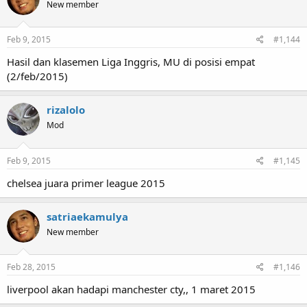
New member
Feb 9, 2015
#1,144
Hasil dan klasemen Liga Inggris, MU di posisi empat
(2/feb/2015)
rizalolo
Mod
Feb 9, 2015
#1,145
chelsea juara primer league 2015
satriaekamulya
New member
Feb 28, 2015
#1,146
liverpool akan hadapi manchester cty,, 1 maret 2015