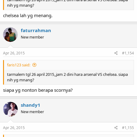
nih yg mnang?
chelsea lah yg menang.
faturrahman
New member
Apr 26, 2015
#1,154
faris123 said:
tarmalem tgl 26 april 2015,,jam 2 dini hara arsenal VS chelsea. siapa
nih yg mnang?
siapa yg nonton berapa scornya?
shandy1
New member
Apr 26, 2015
#1,155