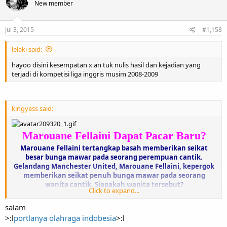
New member
Jul 3, 2015
#1,158
lelaki said:
hayoo disini kesempatan x an tuk nulis hasil dan kejadian yang
terjadi di kompetisi liga inggris musim 2008-2009
kingyess said:
Marouane Fellaini Dapat Pacar Baru?
Marouane Fellaini tertangkap basah memberikan seikat
besar bunga mawar pada seorang perempuan cantik.
Gelandang Manchester United, Marouane Fellaini, kepergok
memberikan seikat penuh bunga mawar pada seorang
wanita cantik. Siapakah wanita tersebut?
Click to expand...
Setelah mengakhiri hubungan dengan bintang panas,
salam
Roxanne Jeffers, Marouane Fellaini, memang belum
>:l
portlanya olahraga indobesia
>:l
mendapat gandengan baru.