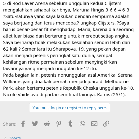
5 di Rod Laver Arena sebelum unggulan kedua Clijsters
mengalahkan sahabat karibnya, Martina Hingis 3-6 6-4 6-3.
?Satu-satunya yang saya lakukan dengan sempurna adalah
saya berjuang dan terus mencoba,? ungkap Clijsters. ?Saya
harus benar-benar fit menghadapi Maria, karena dia seorang
atlet luar biasa dan bertarung untuk merebut setiap angka.
Saya berharap tidak melakukan kesalahan sendiri lebih dari
62 kali.? Sementara itu Sharapova, 19, yang pekan depan
akan menjadi petenis peringkat satu dunia, sempat
kehilangan ritme permainan sebelum menyingkirkan
lawannya yang menjadi unggulan ke-12 itu.
Pada bagian lain, petenis nonunggulan asal Amerika, Serena
Williams yang dua kali pernah menjadi juara di Melbourne
Park, akan bertemu petenis Republik Cheska unggulan ke-10,
Nicole Vaidisova di partai semifinal lainnya, Kamis (25/1).
You must log in or register to reply here.
Facebook
Twitter
Reddit
Pinterest
Tumblr
WhatsApp
Email
Link
Share:
Sports