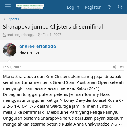
Log in
Register
Sports
Sharapova jumpa Clijsters di semifinal
T
S
andree_erlangga
Feb 1, 2007
h
t
r
a
andree_erlangga
e
r
New member
a
t
d
d
s
a
Feb 1, 2007
#1
t
t
a
e
Maria Sharapova dan Kim Clijsters akan saling jegal di babak
r
semifinal turnamen tenis Grand Slam Australian Open setelah
t
menyingkirkan lawan-lawan mereka, Rabu (24/1).
e
Di bagian tunggal putera, petenis Jerman Tommy Haas
r
menggusur unggulan ketiga Nikolay Davydenko asal Rusia 6-
3 2-6 1-6 6-1 7-5 dalam waktu tiga jam 19 menit untuk
melaju ke semifinal di Melbourne Park yang ketiga kalinya.
Unggulan pertama Sharapova harus bersusah payah sebelum
mengalahkan sesama petenis Rusia Anna Chakvetadze 7-6 7-