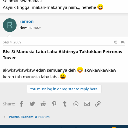
Selamat selamaaaat.....
Asyiiik tinggal makan-makannya niiih,,, hehehe
ramon
R
New member
Sep 4, 2009
#6
Bls: Si Manusia Laba Laba Akhirnya Taklukkan Petronas
Tower
akwkawkawkaw edan semuanya deh
akwkawkawkaw
keren tuh manusia laba laba
You must log in or register to reply here.
Facebook
Twitter
Reddit
Pinterest
Tumblr
WhatsApp
Email
Link
Share:
Politik, Ekonomi & Hukum