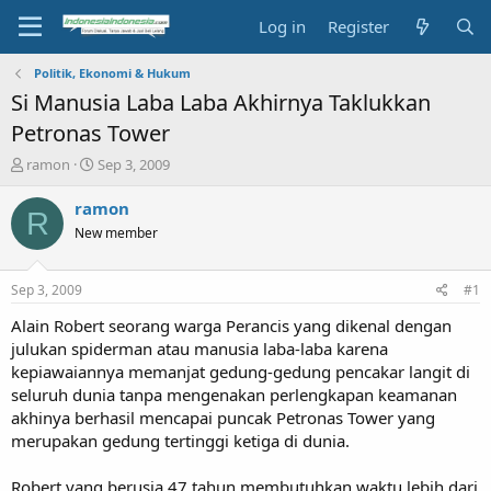
Log in
Register
Politik, Ekonomi & Hukum
Si Manusia Laba Laba Akhirnya Taklukkan
Petronas Tower
T
S
ramon
Sep 3, 2009
h
t
r
a
ramon
R
e
r
New member
a
t
d
d
s
a
Sep 3, 2009
#1
t
t
a
e
Alain Robert seorang warga Perancis yang dikenal dengan
r
julukan spiderman atau manusia laba-laba karena
t
kepiawaiannya memanjat gedung-gedung pencakar langit di
e
seluruh dunia tanpa mengenakan perlengkapan keamanan
r
akhinya berhasil mencapai puncak Petronas Tower yang
merupakan gedung tertinggi ketiga di dunia.
Robert yang berusia 47 tahun membutuhkan waktu lebih dari