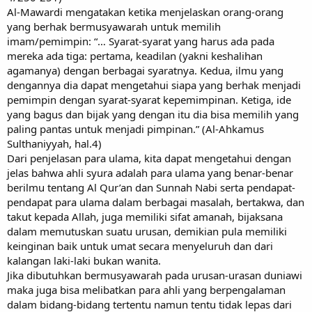
Al-Mawardi mengatakan ketika menjelaskan orang-orang
yang berhak bermusyawarah untuk memilih
imam/pemimpin: “… Syarat-syarat yang harus ada pada
mereka ada tiga: pertama, keadilan (yakni keshalihan
agamanya) dengan berbagai syaratnya. Kedua, ilmu yang
dengannya dia dapat mengetahui siapa yang berhak menjadi
pemimpin dengan syarat-syarat kepemimpinan. Ketiga, ide
yang bagus dan bijak yang dengan itu dia bisa memilih yang
paling pantas untuk menjadi pimpinan.” (Al-Ahkamus
Sulthaniyyah, hal.4)
Dari penjelasan para ulama, kita dapat mengetahui dengan
jelas bahwa ahli syura adalah para ulama yang benar-benar
berilmu tentang Al Qur’an dan Sunnah Nabi serta pendapat-
pendapat para ulama dalam berbagai masalah, bertakwa, dan
takut kepada Allah, juga memiliki sifat amanah, bijaksana
dalam memutuskan suatu urusan, demikian pula memiliki
keinginan baik untuk umat secara menyeluruh dan dari
kalangan laki-laki bukan wanita.
Jika dibutuhkan bermusyawarah pada urusan-urasan duniawi
maka juga bisa melibatkan para ahli yang berpengalaman
dalam bidang-bidang tertentu namun tentu tidak lepas dari