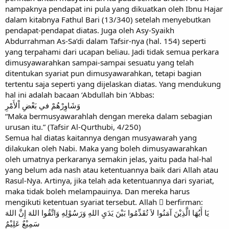
nampaknya pendapat ini pula yang dikuatkan oleh Ibnu Hajar
dalam kitabnya Fathul Bari (13/340) setelah menyebutkan
pendapat-pendapat diatas. Juga oleh Asy-Syaikh
Abdurrahman As-Sa’di dalam Tafsir-nya (hal. 154) seperti
yang terpahami dari ucapan beliau. Jadi tidak semua perkara
dimusyawarahkan sampai-sampai sesuatu yang telah
ditentukan syariat pun dimusyawarahkan, tetapi bagian
tertentu saja seperti yang dijelaskan diatas. Yang mendukung
hal ini adalah bacaan ‘Abdullah bin ‘Abbas:
وَشَاوِرْهُمْ في بَعْضِ اْلأَمْرِ
“Maka bermusyawarahlah dengan mereka dalam sebagian
urusan itu.” (Tafsir Al-Qurthubi, 4/250)
Semua hal diatas kaitannya dengan musyawarah yang
dilakukan oleh Nabi. Maka yang boleh dimusyawarahkan
oleh umatnya perkaranya semakin jelas, yaitu pada hal-hal
yang belum ada nash atau ketentuannya baik dari Allah atau
Rasul-Nya. Artinya, jika telah ada ketentuannya dari syariat,
maka tidak boleh melampauinya. Dan mereka harus
mengikuti ketentuan syariat tersebut. Allah  berfirman:
يَا أَيُهَا الَّذِيْنَ آمَنُوا لاَ تُقَدِّمُوا بَيْنَ يَدَيِ اللهِ وَرَسُوْلِهِ وَاتَّقُوا اللهَ إِنَّ اللهَ
سَمِيْعٌ عَلِيْمٌ