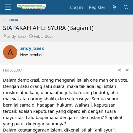
Log in
Register
Islam
SIAPAKAH AHLI SYURA (Bagian I)
T
S
andy_baex
Feb 5, 2007
h
t
r
a
andy_baex
A
e
r
New member
a
t
d
d
s
a
Feb 5, 2007
#1
t
t
a
e
Dalam demokrasi, orang mengenal istilah one man one vote.
r
Dengan satu orang satu suara, maka tak ada lagi istilah
t
muslim atau kafir, ulama atau juhala (orang bodoh), ahli
e
maksiat atau orang shalih, dan seterusnya. Semua suara
r
bernilai sama di hadapan ‘hukum’. Walhasil, keputusan
terbaik adalah keputusan yang diperoleh dengan suara
mayoritas. Lalu bagaimana dengan sistem islam? Siapakah
yang patut didengar suaranya?
Dalam ketatanegaraan Islam, dIkenal istilah “ahli syur”’.