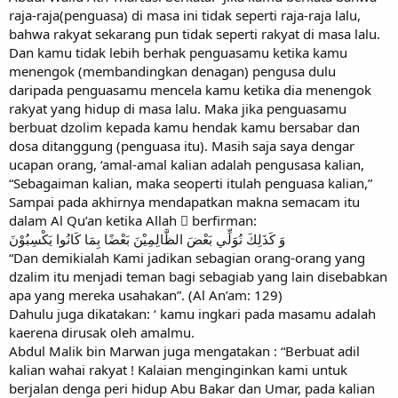
raja-raja(penguasa) di masa ini tidak seperti raja-raja lalu,
bahwa rakyat sekarang pun tidak seperti rakyat di masa lalu.
Dan kamu tidak lebih berhak penguasamu ketika kamu
menengok (membandingkan denagan) pengusa dulu
daripada penguasamu mencela kamu ketika dia menengok
rakyat yang hidup di masa lalu. Maka jika penguasamu
berbuat dzolim kepada kamu hendak kamu bersabar dan
dosa ditanggung (penguasa itu). Masih saja saya dengar
ucapan orang, ‘amal-amal kalian adalah pengusasa kalian,
“Sebagaiman kalian, maka seoperti itulah penguasa kalian,”
Sampai pada akhirnya mendapatkan makna semacam itu
dalam Al Qu’an ketika Allah  berfirman:
وَ كَذَلِكَ نُوَلِّي بَعْضَ الظَّالِمِيْنَ بَعْضًا بِمَا كَانُوا يَكْسِبُوْنَ
“Dan demikialah Kami jadikan sebagian orang-orang yang
dzalim itu menjadi teman bagi sebagiab yang lain disebabkan
apa yang mereka usahakan”. (Al An’am: 129)
Dahulu juga dikatakan: ‘ kamu ingkari pada masamu adalah
kaerena dirusak oleh amalmu.
Abdul Malik bin Marwan juga mengatakan : “Berbuat adil
kalian wahai rakyat ! Kalaian menginginkan kami untuk
berjalan denga peri hidup Abu Bakar dan Umar, pada kalian