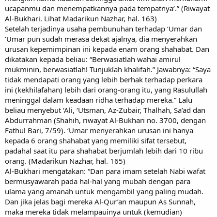
ucapanmu dan menempatkannya pada tempatnya’.” (Riwayat
Al-Bukhari. Lihat Madarikun Nazhar, hal. 163)
Setelah terjadinya usaha pembunuhan terhadap ‘Umar dan
‘Umar pun sudah merasa dekat ajalnya, dia menyerahkan
urusan kepemimpinan ini kepada enam orang shahabat. Dan
dikatakan kepada beliau: “Berwasiatlah wahai amirul
mukminin, berwasiatlah! Tunjuklah khalifah.” Jawabnya: “Saya
tidak mendapati orang yang lebih berhak terhadap perkara
ini (kekhilafahan) lebih dari orang-orang itu, yang Rasulullah
meninggal dalam keadaan ridha terhadap mereka.” Lalu
beliau menyebut ‘Ali, ‘Utsman, Az-Zubair, Thalhah, Sa’ad dan
Abdurrahman (Shahih, riwayat Al-Bukhari no. 3700, dengan
Fathul Bari, 7/59). ‘Umar menyerahkan urusan ini hanya
kepada 6 orang shahabat yang memiliki sifat tersebut,
padahal saat itu para shahabat berjumlah lebih dari 10 ribu
orang. (Madarikun Nazhar, hal. 165)
Al-Bukhari mengatakan: “Dan para imam setelah Nabi wafat
bermusyawarah pada hal-hal yang mubah dengan para
ulama yang amanah untuk mengambil yang paling mudah.
Dan jika jelas bagi mereka Al-Qur’an maupun As Sunnah,
maka mereka tidak melampauinya untuk (kemudian)