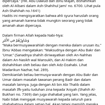
dipercaya.” (HR. Abu Dawud dan Ibnu Majah, dishahihkan
oleh Al-Albani dalam Ash-Shahihul Jami’ no. 6700. Lihat pula
Ash-Shahihah no.1641)
Hadits ini mengisyaratkan bahwa ahli syura haruslah orang
yang amanah karena tidak mungkin seorang yang tidak
amanah akan dipercaya.
Dalam firman Allah kepada Nabi-Nya:
وَشَاوِرْهُمْ في الأَمْرِ
“Maka bermusyawarahlah dengan mereka dalam urusan itu.”
Ibnu ‘Abbas mengatakan: “Maksudnya dengan Abu Bakr dan
‘Umar.” (Sanadnya shahih diriwayatkan oleh An-Nahhas
dalam An-Nasikh wal Mansukh, dan Al-Hakim dan
dishahihkan oleh beliau dan oleh Adz-Dzahabi. Lihat
Madarikun Nazhar, hal. 289).
Demikianlah beliau bermusya-warah dengan Abu Bakr dan
Umar dalam masalah tawanan perang Badr dan dalam
masalah lainnya. Juga dengan Ali bin Abi Thalib dalam
masalah Ifk-yaitu tuduhan zina kepada ‘Aisyah (Shahih Al-
Bukhari no. 7369) dan juga shahabat yang lain. Yang jelas,
Nabi tidak mengajak musyawarah kepada seluruh para
shahabatnya dalam setiap hal. Akan tetapi memilih mereka