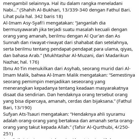
mengambil selainnya. Hal itu dalam rangka meneladani
Nabi…” (Shahih Al-Bukhari, 13/339-340 dengan Fathul Bari.
Lihat pula hal. 342 baris 18)
Al-Imam Asy-Syafi’i mengatakan: “Janganlah dia
bermusyawarah jika terjadi suatu masalah kecuali dengan
orang yang amanah, berilmu dengan Al Qur’an dan As
Sunnah dan riwayat-riwayat dari shahabat dan setelahnya,
serta berilmu tentang pendapat-pendapat para ulama, qiyas,
dan bahasa Arab.” (Mukhtashar Al-Muzani, dari Madarikun
Nazhar, hal. 176)
Ibnu At-Tin menukilkan dari Asyhab, seorang murid dari Al-
Imam Malik, bahwa Al-Imam Malik mengatakan: “Semestinya
seorang pemimpin menjadikan seseorang yang
menerangkan kepadanya tentang keadaan masyarakatnya
disaat dia sendirian. Dan hendaknya orang tersebut orang
yang bisa dipercaya, amanah, cerdas dan bijaksana.” (Fathul
Bari, 13/190)
Sufyan Ats-Tsauri mengatakan: “Hendaknya ahli syuramu
adalah orang-orang yang bertakwa dan amanah serta orang-
orang yang takut kepada Allah.” (Tafsir Al-Qurthubi, 4/250-
251)