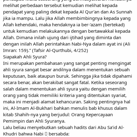
melihat perbedaan tersebut kemudian melihat kepada
pendapat yang paling dekat kepada Al Qur’an dan As Sunnah
jika ia mampu. Lalu jika Allah membimbingnya kepada yang
Allah kehendaki, maka hendaknya ia ber-‘azam (bertekad)
untuk kemudian melakukannya dengan bertawakkal kepada
Allah. Dimana inilah ujung dari ijtihad yang diminta dan
dengan inilah Allah perintahkan Nabi-Nya dalam ayat ini (Ali
Imran: 159).” (Tafsir Al-Qurthubi, 4/252)
Siapakah Ahli Syura?
Ini merupakan pembahasan yang sangat penting mengingat
ahli syura sangat besar andilnya dalam menentukan sebuah
keputusan, baik ataupun buruk. Sehingga jika tidak dipahami
secara benar, akan berakibat sangat fatal. Ketika seseorang
salah dalam menentukan ahli syura yaitu dengan memilih
orang yang tidak memiliki kriteria yang ditentukan syariat,
maka ini menjadi alamat kehancuran. Saking pentingnya hal
ini, Al-Imam Al-Bukhari bahkan menulis bab khusus dalam
kitab Shahih-nya yang berjudul: Orang Kepercayaan
Pemimpin dan Ahli Syuranya.
Lalu beliau menyebutkan sebuah hadits dari Abu Sa’id Al-
Khudri bahwa Nabi  bersabda: