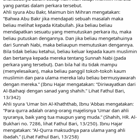
yang pantas dalam perkara tersebut.
Ahli syura Abu Bakr, Maimun bin Mihran mengatakan:
”Bahwa Abu Bakr jika mendapati sebuah masalah maka
beliau melihat kepada Kitabullah. Jika beliau beliau
mendapatkan sesuatu yang memutuskan perkara itu, maka
beliau putuskan dengannya. Dan jika beliau mengetahuinya
dari Sunnah Nabi, maka beliaupun memutuskan dengannya.
Bila tidak beliau ketahui, beliau keluar kepada kaum muslimin
dan bertanya kepada mereka tentang Sunnah Nabi (pada
perkara yang tersebut). Dan bila hal itu tidak mampu
(menyelesaikan), maka beliau panggil tokoh-tokoh kaum
muslimin dan para ulama mereka lalu beliau bermusyawarah
dengan mereka.” (Ibnu Hajar mengatakan: “Diriwayatkan dari
Al-Baihaqi dengan sanad yang shahih.” Lihat Fathul Bari,
13/342)
Ahli syura ‘Umar bin Al-Khaththab, Ibnu ‘Abbas mengatakan:
“Para qurra adalah orang-orang majelisnya ‘Umar dan ahli
syuranya, baik yang tua maupun yang muda.” (Shahih, HR. Al-
Bukhari no. 7286, lihat Fathul Bari, 13/250). Ibnu Hajar
mengatakan: “Al-Qurra maksudnya para ulama yang ahli
ibadah.” (Lihat Fathul Bari, 13/258)