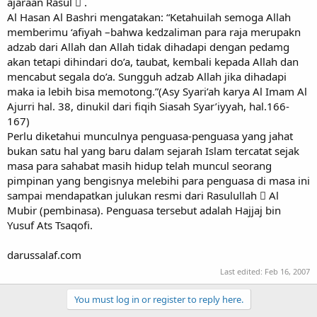
ajaraan Rasul  .
Al Hasan Al Bashri mengatakan: “Ketahuilah semoga Allah
memberimu ‘afiyah –bahwa kedzaliman para raja merupakn
adzab dari Allah dan Allah tidak dihadapi dengan pedamg
akan tetapi dihindari do’a, taubat, kembali kepada Allah dan
mencabut segala do’a. Sungguh adzab Allah jika dihadapi
maka ia lebih bisa memotong.”(Asy Syari’ah karya Al Imam Al
Ajurri hal. 38, dinukil dari fiqih Siasah Syar’iyyah, hal.166-
167)
Perlu diketahui munculnya penguasa-penguasa yang jahat
bukan satu hal yang baru dalam sejarah Islam tercatat sejak
masa para sahabat masih hidup telah muncul seorang
pimpinan yang bengisnya melebihi para penguasa di masa ini
sampai mendapatkan julukan resmi dari Rasulullah  Al
Mubir (pembinasa). Penguasa tersebut adalah Hajjaj bin
Yusuf Ats Tsaqofi.
darussalaf.com
Last edited:
Feb 16, 2007
You must log in or register to reply here.