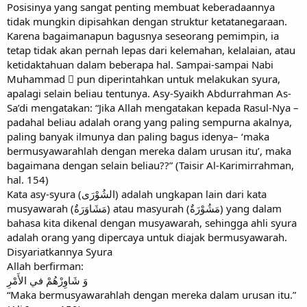
Posisinya yang sangat penting membuat keberadaannya
tidak mungkin dipisahkan dengan struktur ketatanegaraan.
Karena bagaimanapun bagusnya seseorang pemimpin, ia
tetap tidak akan pernah lepas dari kelemahan, kelalaian, atau
ketidaktahuan dalam beberapa hal. Sampai-sampai Nabi
Muhammad  pun diperintahkan untuk melakukan syura,
apalagi selain beliau tentunya. Asy-Syaikh Abdurrahman As-
Sa’di mengatakan: “Jika Allah mengatakan kepada Rasul-Nya –
padahal beliau adalah orang yang paling sempurna akalnya,
paling banyak ilmunya dan paling bagus idenya– ‘maka
bermusyawarahlah dengan mereka dalam urusan itu’, maka
bagaimana dengan selain beliau??” (Taisir Al-Karimirrahman,
hal. 154)
Kata asy-syura (الشُوْرَى) adalah ungkapan lain dari kata
musyawarah (مَشَاوَرَةٌ) atau masyurah (مَشُوْرَةٌ) yang dalam
bahasa kita dikenal dengan musyawarah, sehingga ahli syura
adalah orang yang dipercaya untuk diajak bermusyawarah.
Disyariatkannya Syura
Allah berfirman:
وَ شَاوِرْهُمْ في الأَمْرِ
“Maka bermusyawarahlah dengan mereka dalam urusan itu.”