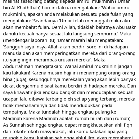
melihat seseorang datang kepada amirul mukminin (‘Umar
bin Al-Khaththab) hari ini lalu ia mengatakan: ‘Wahai amirul
mukminin, apakah anda melakukan sesuatu pada fulan yang
mengatakan: ‘Seandainya ‘Umar telah meninggal maka aku
akan membai’at fulan. Demi Allah, tidaklah bai’atnya Abu Bakr
dahulu kecuali hanya sesaat lalu langsung sempurna.’ Maka
(mendengar laporan itu) ‘Umar marah lalu mengatakan:
‘Sungguh saya insya Allah akan berdiri sore ini di hadapan
manusia dan akan memperingatkan mereka dari orang-orang
itu yang ingin merampas urusan mereka’. Maka
Abdurrahman mengatakan: ‘Wahai amirul mukminin jangan
kau lakukan! Karena musim haji ini menampung orang-orang
hina (juga), sesungguhnya merekalah yang akan lebih banyak
dekat denganmu disaat kamu berdiri di hadapan mereka. Dan
saya khawatir jika engkau bangkit dan mengucapkan sebuah
ucapan lalu dibawa terbang oleh setiap yang terbang, mereka
tidak memahaminya dan tidak mendudukkan pada
tempatnya. Maka tundalah hingga engkau pulang ke
Madinah karena Madinah adalah rumah hijrah dan (rumah)
As Sunnah sehingga engkau dapat mengkhususkan ahli fiqh
dan tokoh-tokoh masyarakat, lalu kamu katakan apa yang
mungkin kamu katakan sehingga ahlul ilmi akan memahami