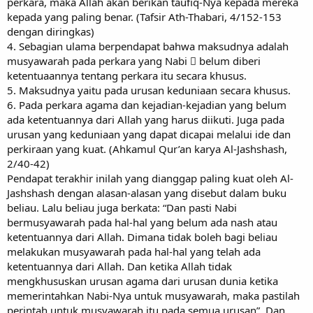
perkara, maka Allah akan berikan taufiq-Nya kepada mereka
kepada yang paling benar. (Tafsir Ath-Thabari, 4/152-153
dengan diringkas)
4. Sebagian ulama berpendapat bahwa maksudnya adalah
musyawarah pada perkara yang Nabi  belum diberi
ketentuaannya tentang perkara itu secara khusus.
5. Maksudnya yaitu pada urusan keduniaan secara khusus.
6. Pada perkara agama dan kejadian-kejadian yang belum
ada ketentuannya dari Allah yang harus diikuti. Juga pada
urusan yang keduniaan yang dapat dicapai melalui ide dan
perkiraan yang kuat. (Ahkamul Qur’an karya Al-Jashshash,
2/40-42)
Pendapat terakhir inilah yang dianggap paling kuat oleh Al-
Jashshash dengan alasan-alasan yang disebut dalam buku
beliau. Lalu beliau juga berkata: “Dan pasti Nabi
bermusyawarah pada hal-hal yang belum ada nash atau
ketentuannya dari Allah. Dimana tidak boleh bagi beliau
melakukan musyawarah pada hal-hal yang telah ada
ketentuannya dari Allah. Dan ketika Allah tidak
mengkhususkan urusan agama dari urusan dunia ketika
memerintahkan Nabi-Nya untuk musyawarah, maka pastilah
perintah untuk musyawarah itu pada semua urusan”. Dan