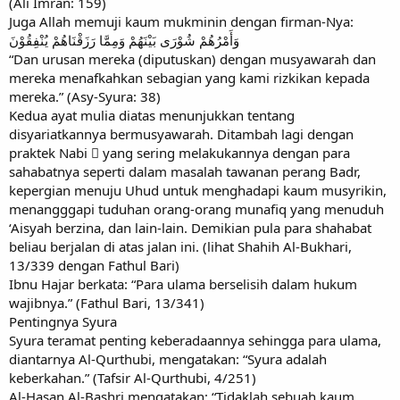
(Ali Imran: 159)
Juga Allah memuji kaum mukminin dengan firman-Nya:
وَأَمْرُهُمْ شُوْرَى بَيْنَهُمْ وَمِمَّا رَزَقْنَاهُمْ يُنْفِقُوْنَ
“Dan urusan mereka (diputuskan) dengan musyawarah dan
mereka menafkahkan sebagian yang kami rizkikan kepada
mereka.” (Asy-Syura: 38)
Kedua ayat mulia diatas menunjukkan tentang
disyariatkannya bermusyawarah. Ditambah lagi dengan
praktek Nabi  yang sering melakukannya dengan para
sahabatnya seperti dalam masalah tawanan perang Badr,
kepergian menuju Uhud untuk menghadapi kaum musyrikin,
menangggapi tuduhan orang-orang munafiq yang menuduh
‘Aisyah berzina, dan lain-lain. Demikian pula para shahabat
beliau berjalan di atas jalan ini. (lihat Shahih Al-Bukhari,
13/339 dengan Fathul Bari)
Ibnu Hajar berkata: “Para ulama berselisih dalam hukum
wajibnya.” (Fathul Bari, 13/341)
Pentingnya Syura
Syura teramat penting keberadaannya sehingga para ulama,
diantarnya Al-Qurthubi, mengatakan: “Syura adalah
keberkahan.” (Tafsir Al-Qurthubi, 4/251)
Al-Hasan Al-Bashri mengatakan: “Tidaklah sebuah kaum