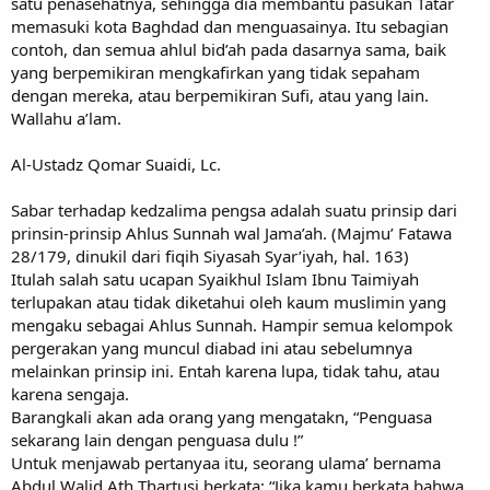
satu penasehatnya, sehingga dia membantu pasukan Tatar
memasuki kota Baghdad dan menguasainya. Itu sebagian
contoh, dan semua ahlul bid’ah pada dasarnya sama, baik
yang berpemikiran mengkafirkan yang tidak sepaham
dengan mereka, atau berpemikiran Sufi, atau yang lain.
Wallahu a’lam.
Al-Ustadz Qomar Suaidi, Lc.
Sabar terhadap kedzalima pengsa adalah suatu prinsip dari
prinsin-prinsip Ahlus Sunnah wal Jama’ah. (Majmu’ Fatawa
28/179, dinukil dari fiqih Siyasah Syar’iyah, hal. 163)
Itulah salah satu ucapan Syaikhul Islam Ibnu Taimiyah
terlupakan atau tidak diketahui oleh kaum muslimin yang
mengaku sebagai Ahlus Sunnah. Hampir semua kelompok
pergerakan yang muncul diabad ini atau sebelumnya
melainkan prinsip ini. Entah karena lupa, tidak tahu, atau
karena sengaja.
Barangkali akan ada orang yang mengatakn, “Penguasa
sekarang lain dengan penguasa dulu !”
Untuk menjawab pertanyaa itu, seorang ulama’ bernama
Abdul Walid Ath Thartusi berkata: “Jika kamu berkata bahwa