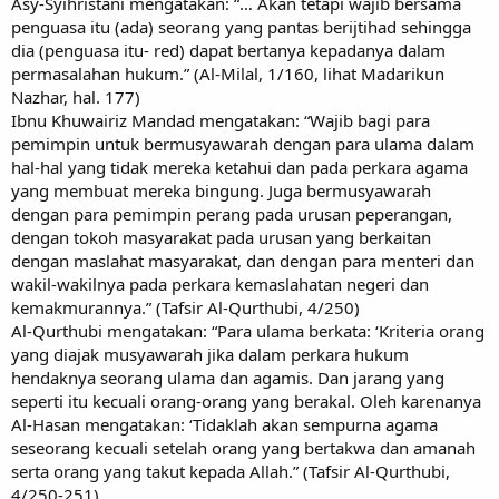
Asy-Syihristani mengatakan: “… Akan tetapi wajib bersama
penguasa itu (ada) seorang yang pantas berijtihad sehingga
dia (penguasa itu- red) dapat bertanya kepadanya dalam
permasalahan hukum.” (Al-Milal, 1/160, lihat Madarikun
Nazhar, hal. 177)
Ibnu Khuwairiz Mandad mengatakan: “Wajib bagi para
pemimpin untuk bermusyawarah dengan para ulama dalam
hal-hal yang tidak mereka ketahui dan pada perkara agama
yang membuat mereka bingung. Juga bermusyawarah
dengan para pemimpin perang pada urusan peperangan,
dengan tokoh masyarakat pada urusan yang berkaitan
dengan maslahat masyarakat, dan dengan para menteri dan
wakil-wakilnya pada perkara kemaslahatan negeri dan
kemakmurannya.” (Tafsir Al-Qurthubi, 4/250)
Al-Qurthubi mengatakan: “Para ulama berkata: ‘Kriteria orang
yang diajak musyawarah jika dalam perkara hukum
hendaknya seorang ulama dan agamis. Dan jarang yang
seperti itu kecuali orang-orang yang berakal. Oleh karenanya
Al-Hasan mengatakan: ‘Tidaklah akan sempurna agama
seseorang kecuali setelah orang yang bertakwa dan amanah
serta orang yang takut kepada Allah.” (Tafsir Al-Qurthubi,
4/250-251)