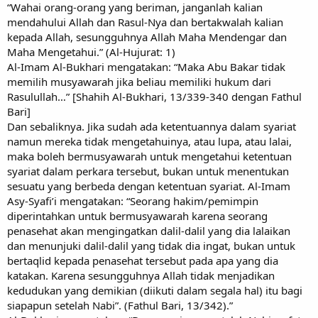
“Wahai orang-orang yang beriman, janganlah kalian
mendahului Allah dan Rasul-Nya dan bertakwalah kalian
kepada Allah, sesungguhnya Allah Maha Mendengar dan
Maha Mengetahui.” (Al-Hujurat: 1)
Al-Imam Al-Bukhari mengatakan: “Maka Abu Bakar tidak
memilih musyawarah jika beliau memiliki hukum dari
Rasulullah…” [Shahih Al-Bukhari, 13/339-340 dengan Fathul
Bari]
Dan sebaliknya. Jika sudah ada ketentuannya dalam syariat
namun mereka tidak mengetahuinya, atau lupa, atau lalai,
maka boleh bermusyawarah untuk mengetahui ketentuan
syariat dalam perkara tersebut, bukan untuk menentukan
sesuatu yang berbeda dengan ketentuan syariat. Al-Imam
Asy-Syafi’i mengatakan: “Seorang hakim/pemimpin
diperintahkan untuk bermusyawarah karena seorang
penasehat akan mengingatkan dalil-dalil yang dia lalaikan
dan menunjuki dalil-dalil yang tidak dia ingat, bukan untuk
bertaqlid kepada penasehat tersebut pada apa yang dia
katakan. Karena sesungguhnya Allah tidak menjadikan
kedudukan yang demikian (diikuti dalam segala hal) itu bagi
siapapun setelah Nabi”. (Fathul Bari, 13/342).”