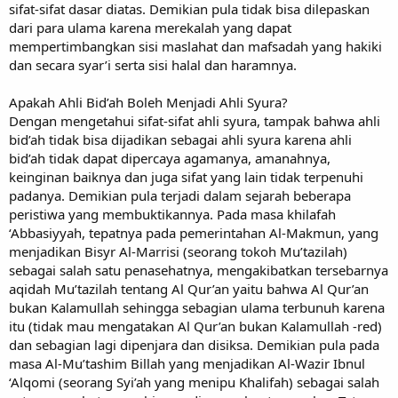
sifat-sifat dasar diatas. Demikian pula tidak bisa dilepaskan
dari para ulama karena merekalah yang dapat
mempertimbangkan sisi maslahat dan mafsadah yang hakiki
dan secara syar’i serta sisi halal dan haramnya.
Apakah Ahli Bid’ah Boleh Menjadi Ahli Syura?
Dengan mengetahui sifat-sifat ahli syura, tampak bahwa ahli
bid’ah tidak bisa dijadikan sebagai ahli syura karena ahli
bid’ah tidak dapat dipercaya agamanya, amanahnya,
keinginan baiknya dan juga sifat yang lain tidak terpenuhi
padanya. Demikian pula terjadi dalam sejarah beberapa
peristiwa yang membuktikannya. Pada masa khilafah
‘Abbasiyyah, tepatnya pada pemerintahan Al-Makmun, yang
menjadikan Bisyr Al-Marrisi (seorang tokoh Mu’tazilah)
sebagai salah satu penasehatnya, mengakibatkan tersebarnya
aqidah Mu’tazilah tentang Al Qur’an yaitu bahwa Al Qur’an
bukan Kalamullah sehingga sebagian ulama terbunuh karena
itu (tidak mau mengatakan Al Qur’an bukan Kalamullah -red)
dan sebagian lagi dipenjara dan disiksa. Demikian pula pada
masa Al-Mu’tashim Billah yang menjadikan Al-Wazir Ibnul
‘Alqomi (seorang Syi’ah yang menipu Khalifah) sebagai salah