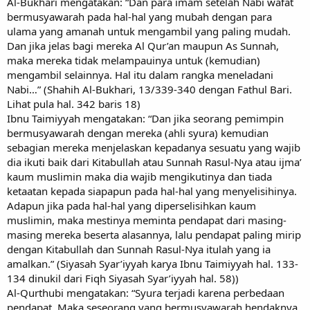
Al-Bukhari mengatakan: “Dan para imam setelah Nabi wafat
bermusyawarah pada hal-hal yang mubah dengan para
ulama yang amanah untuk mengambil yang paling mudah.
Dan jika jelas bagi mereka Al Qur’an maupun As Sunnah,
maka mereka tidak melampauinya untuk (kemudian)
mengambil selainnya. Hal itu dalam rangka meneladani
Nabi…” (Shahih Al-Bukhari, 13/339-340 dengan Fathul Bari.
Lihat pula hal. 342 baris 18)
Ibnu Taimiyyah mengatakan: “Dan jika seorang pemimpin
bermusyawarah dengan mereka (ahli syura) kemudian
sebagian mereka menjelaskan kepadanya sesuatu yang wajib
dia ikuti baik dari Kitabullah atau Sunnah Rasul-Nya atau ijma’
kaum muslimin maka dia wajib mengikutinya dan tiada
ketaatan kepada siapapun pada hal-hal yang menyelisihinya.
Adapun jika pada hal-hal yang diperselisihkan kaum
muslimin, maka mestinya meminta pendapat dari masing-
masing mereka beserta alasannya, lalu pendapat paling mirip
dengan Kitabullah dan Sunnah Rasul-Nya itulah yang ia
amalkan.” (Siyasah Syar’iyyah karya Ibnu Taimiyyah hal. 133-
134 dinukil dari Fiqh Siyasah Syar’iyyah hal. 58))
Al-Qurthubi mengatakan: “Syura terjadi karena perbedaan
pendapat. Maka seseorang yang bermusyawarah hendaknya