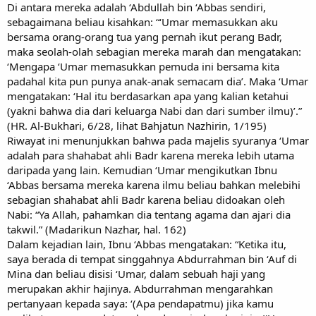
Di antara mereka adalah ‘Abdullah bin ‘Abbas sendiri,
sebagaimana beliau kisahkan: “‘Umar memasukkan aku
bersama orang-orang tua yang pernah ikut perang Badr,
maka seolah-olah sebagian mereka marah dan mengatakan:
‘Mengapa ‘Umar memasukkan pemuda ini bersama kita
padahal kita pun punya anak-anak semacam dia’. Maka ‘Umar
mengatakan: ‘Hal itu berdasarkan apa yang kalian ketahui
(yakni bahwa dia dari keluarga Nabi dan dari sumber ilmu)’.”
(HR. Al-Bukhari, 6/28, lihat Bahjatun Nazhirin, 1/195)
Riwayat ini menunjukkan bahwa pada majelis syuranya ‘Umar
adalah para shahabat ahli Badr karena mereka lebih utama
daripada yang lain. Kemudian ‘Umar mengikutkan Ibnu
‘Abbas bersama mereka karena ilmu beliau bahkan melebihi
sebagian shahabat ahli Badr karena beliau didoakan oleh
Nabi: “Ya Allah, pahamkan dia tentang agama dan ajari dia
takwil.” (Madarikun Nazhar, hal. 162)
Dalam kejadian lain, Ibnu ‘Abbas mengatakan: “Ketika itu,
saya berada di tempat singgahnya Abdurrahman bin ‘Auf di
Mina dan beliau disisi ‘Umar, dalam sebuah haji yang
merupakan akhir hajinya. Abdurrahman mengarahkan
pertanyaan kepada saya: ‘(Apa pendapatmu) jika kamu