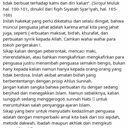
tidak berbuat terhadap kami dan diri kalian”. (Sirojul Muluk
hal. 100-101, dinukil dari fiqih Siyasah Syar’iyah, hal. 165-
166)
Inilah hakekat yang perlu diketahui dan selalu diingat, bahwa
muncul penguasa jahat adalah karena amal kita yang jahat
juga, seperti [-erbuatan maksiat, bid’ah, khurafat, dan
perbuatan syirik kepada Allah. Camkan wahai wahai para
tokoh pergerakan !.
Sikap kalian dengan peberontak, mencaci maki,
merendahkan, atau bahkan mengkafirkan mengkafirkan para
penguasa justru menambah penguasa semakin bengis, bukan
hany kepada kalian namun hanya kepada orang-orang yang
tidak berdosa. Inilah akibat amalan bid’ah yang
berbententangn dengan prisip Ahlus Sunnah.
Jangan kalian sangka bahwa perbuatan itu dengan sedang
berjihad dan menegakkan Islam. Namun sebaliknya, kalian
sungguh sedang menggerogoti sunnah Nabi  untuk
meruntuhkan salah penyangga ajaran Islam.
Sikap yang benr untuk menyudahi kedazilman penguasa
adalah dengan memperbaiki amal kita baik dari sisi aqidah,
metode dakwah, ibadah maupun akhlak dan mengikuti