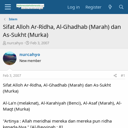
Log in
Register
Islam
Sifat Alloh Ar-Ridha, Al-Ghadhab (Marah) dan
As-Sukht (Murka)
T
S
nurcahyo
Feb 3, 2007
h
t
r
a
nurcahyo
e
r
New member
a
t
d
d
s
a
Feb 3, 2007
#1
t
t
a
e
Sifat Alloh Ar-Ridha, Al-Ghadhab (Marah) dan As-Sukht
r
(Murka)
t
e
Al-La'n (melaknat), Al-Karahiyah (Benci), Al-Asaf (Marah), Al-
r
Maqt (Murka)
"Artinya : Allah meridhai mereka dan mereka pun ridha
kepada-Nya." [Al-Bayyinah : 8]