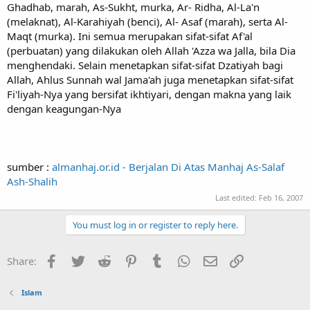
Ghadhab, marah, As-Sukht, murka, Ar- Ridha, Al-La'n
(melaknat), Al-Karahiyah (benci), Al- Asaf (marah), serta Al-
Maqt (murka). Ini semua merupakan sifat-sifat Af'al
(perbuatan) yang dilakukan oleh Allah 'Azza wa Jalla, bila Dia
menghendaki. Selain menetapkan sifat-sifat Dzatiyah bagi
Allah, Ahlus Sunnah wal Jama'ah juga menetapkan sifat-sifat
Fi'liyah-Nya yang bersifat ikhtiyari, dengan makna yang laik
dengan keagungan-Nya
sumber :
almanhaj.or.id - Berjalan Di Atas Manhaj As-Salaf
Ash-Shalih
Last edited:
Feb 16, 2007
You must log in or register to reply here.
Facebook
Twitter
Reddit
Pinterest
Tumblr
WhatsApp
Email
Link
Share:
Islam