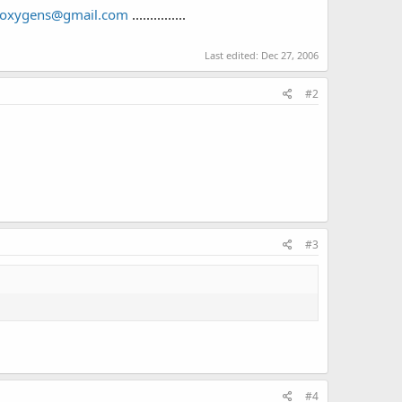
roxygens@gmail.com
...............
Last edited:
Dec 27, 2006
#2
#3
#4