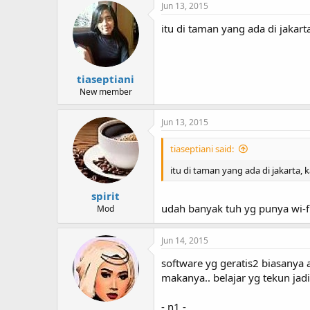
Jun 13, 2015
itu di taman yang ada di jakart
tiaseptiani
New member
Jun 13, 2015
tiaseptiani said:
itu di taman yang ada di jakarta, 
spirit
udah banyak tuh yg punya wi-fi
Mod
Jun 14, 2015
software yg geratis2 biasanya a
makanya.. belajar yg tekun jadi 
- n1 -