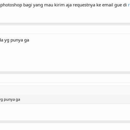
l photoshop bagi yang mau kirim aja requestnya ke email gue di
ada yg punya ga
 yg punya ga