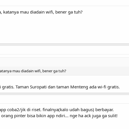
a, katanya mau diadain wifi, bener ga tuh?
katanya mau diadain wifi, bener ga tuh?
 gratis. Taman Suropati dan taman Menteng ada wi-fi gratis.
pp coba2/jik di riset. finalnya(kalo udah bagus) berbayar.
orang pinter bisa bikin app ndiri... nge ha ack juga ga sulit!