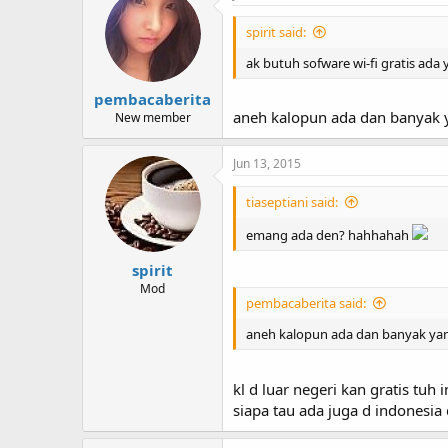
spirit said:
ak butuh sofware wi-fi gratis ada
pembacaberita
aneh kalopun ada dan banyak y
New member
Jun 13, 2015
tiaseptiani said:
emang ada den? hahhahah
spirit
Mod
pembacaberita said:
aneh kalopun ada dan banyak yan
kl d luar negeri kan gratis tuh 
siapa tau ada juga d indonesia