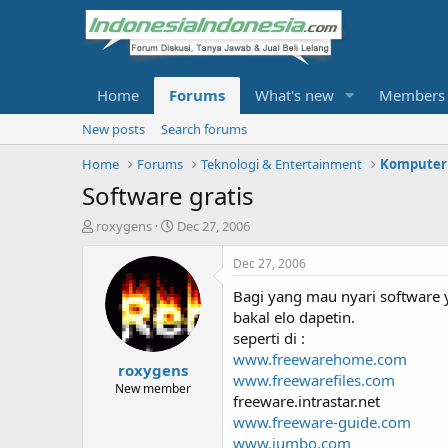
Home
Forums
What's new
Members
New posts
Search forums
Home
Forums
Teknologi & Entertainment
Komputer
Software gratis
T
S
roxygens
Dec 27, 2006
h
t
r
a
Dec 27, 2006
e
r
Bagi yang mau nyari software 
a
t
d
d
bakal elo dapetin.
s
a
seperti di :
t
t
www.freewarehome.com
roxygens
a
e
www.freewarefiles.com
r
New member
freeware.intrastar.net
t
www.freeware-guide.com
e
r
www.jumbo.com