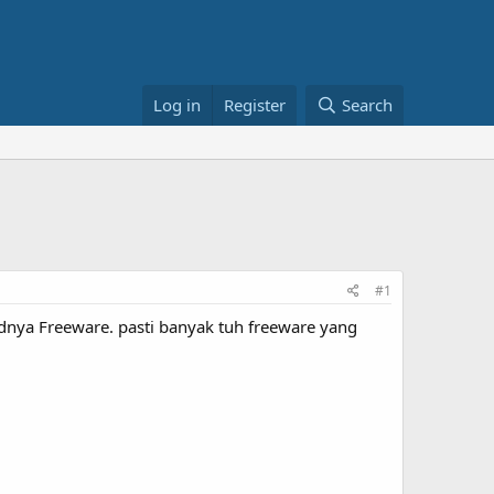
Log in
Register
Search
#1
nya Freeware. pasti banyak tuh freeware yang