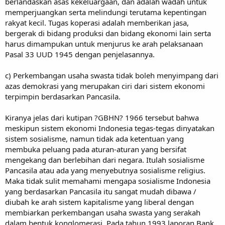
berlandaskan asas kekeluargaan, dan adalah wadah untuk
memperjuangkan serta melindungi terutama kepentingan
rakyat kecil. Tugas koperasi adalah memberikan jasa,
bergerak di bidang produksi dan bidang ekonomi lain serta
harus dimampukan untuk menjurus ke arah pelaksanaan
Pasal 33 UUD 1945 dengan penjelasannya.
c) Perkembangan usaha swasta tidak boleh menyimpang dari
azas demokrasi yang merupakan ciri dari sistem ekonomi
terpimpin berdasarkan Pancasila.
Kiranya jelas dari kutipan ?GBHN? 1966 tersebut bahwa
meskipun sistem ekonomi Indonesia tegas-tegas dinyatakan
sistem sosialisme, namun tidak ada ketentuan yang
membuka peluang pada aturan-aturan yang bersifat
mengekang dan berlebihan dari negara. Itulah sosialisme
Pancasila atau ada yang menyebutnya sosialisme religius.
Maka tidak sulit memahami mengapa sosialisme Indonesia
yang berdasarkan Pancasila itu sangat mudah dibawa /
diubah ke arah sistem kapitalisme yang liberal dengan
membiarkan perkembangan usaha swasta yang serakah
dalam bentuk konglomerasi. Pada tahun 1993 laporan Bank