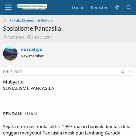
Log in
Register
Politik, Ekonomi & Hukum
Sosialisme Pancasila
T
S
nurcahyo
Feb 7, 2007
h
t
r
a
nurcahyo
e
r
New member
a
t
d
d
s
a
Feb 7, 2007
#1
t
t
a
e
Mubyarto
r
SOSIALISME PANCASILA
t
e
r
PENDAHULUAN
Sejak reformasi mulai akhir 1997 makin banyak diantara kita
enggan menyebut Pancasila meskipun lambang Garuda