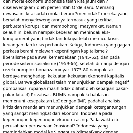
dan moral ekonomi Indonesia telah kita jauhi dan ?
diselewengkan? oleh pemerintah Orde Baru. Memang
dewasa ini kita sudah mulai berani ?menindak? mereka yang
bersalah menyelewengkannya termasuk yang terlibat
perbuatan korupsi dan membohongi masyarakat. Namun
sejauh ini belum nampak keberanian menindak eks-
konglomerat yang tindak tanduknya telah memicu krisis
keuangan dan krisis perbankan. Ketiga, Indonesia yang gagah
perkasa berani melawan kepentingan kapitalisme ?
liberalisme pada awal kemerdekaan (1945-52), dan pada
periode sistem sosialisme (1959-66), setelah dimanja dengan
rezeki nomplok bonanza minyak 1973-80 nampak tak
berdaya menghadapi kekuatan-kekuatan ekonomi kapitalis
global. Bahwa globalisasi telah menunjukkan dampak negatif
gombalisasi rupanya masih tidak dilihat oleh sebagian pakar-
pakar kita. 4) Privatisasi BUMN nampak kebablasan
memenuhi kesepakatan LoI dengan IMF, padahal analisis
kritis dan mendalam menunjukkan dampak ketergantungan
yang sangat meningkat dari ekonomi Indonesia pada
kepentingan-kepentingan ekonomi asing. Pada waktu itu
perusahaan-perusahaan ?nasional? Indonesia yang
memindahkan modal ke Singapura ?dimaafkan? dengan