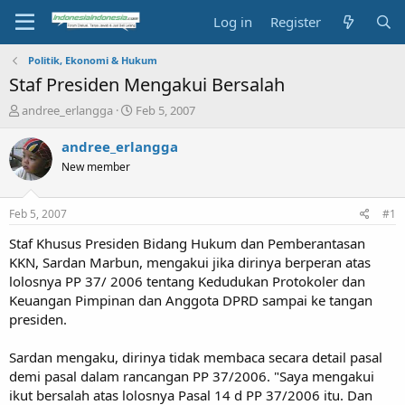
Log in
Register
Politik, Ekonomi & Hukum
Staf Presiden Mengakui Bersalah
T
S
andree_erlangga
Feb 5, 2007
h
t
r
a
andree_erlangga
e
r
New member
a
t
d
d
s
a
Feb 5, 2007
#1
t
t
a
e
Staf Khusus Presiden Bidang Hukum dan Pemberantasan
r
KKN, Sardan Marbun, mengakui jika dirinya berperan atas
t
lolosnya PP 37/ 2006 tentang Kedudukan Protokoler dan
e
Keuangan Pimpinan dan Anggota DPRD sampai ke tangan
r
presiden.
Sardan mengaku, dirinya tidak membaca secara detail pasal
demi pasal dalam rancangan PP 37/2006. "Saya mengakui
ikut bersalah atas lolosnya Pasal 14 d PP 37/2006 itu. Dan