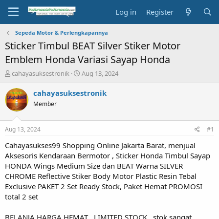
Log in
Register
Sepeda Motor & Perlengkapannya
Sticker Timbul BEAT Silver Stiker Motor
Emblem Honda Variasi Sayap Honda
T
S
cahayasuksestronik
Aug 13, 2024
h
t
r
a
cahayasuksestronik
e
r
Member
a
t
d
d
s
a
Aug 13, 2024
#1
t
t
a
e
Cahayasukses99 Shopping Online Jakarta Barat, menjual
r
Aksesoris Kendaraan Bermotor , Sticker Honda Timbul Sayap
t
HONDA Wings Medium Size dan BEAT Warna SILVER
e
CHROME Reflective Stiker Body Motor Plastic Resin Tebal
r
Exclusive PAKET 2 Set Ready Stock, Paket Hemat PROMOSI
total 2 set
BELANJA HARGA HEMAT , LIMITED STOCK , stok sangat