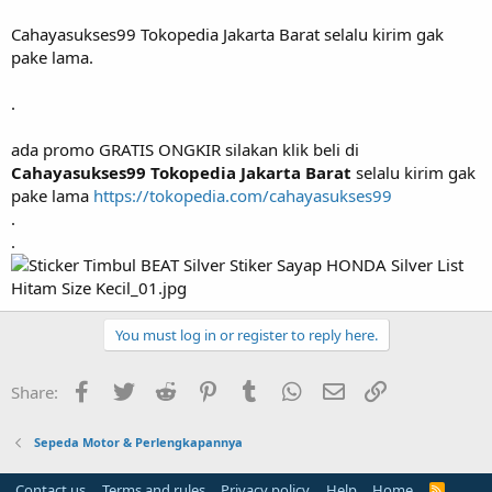
Cahayasukses99 Tokopedia Jakarta Barat selalu kirim gak
pake lama.
.
ada promo GRATIS ONGKIR silakan klik beli di
Cahayasukses99 Tokopedia Jakarta Barat
selalu kirim gak
pake lama
https://tokopedia.com/cahayasukses99
.
.
You must log in or register to reply here.
Facebook
Twitter
Reddit
Pinterest
Tumblr
WhatsApp
Email
Link
Share:
Sepeda Motor & Perlengkapannya
Contact us
Terms and rules
Privacy policy
Help
Home
R