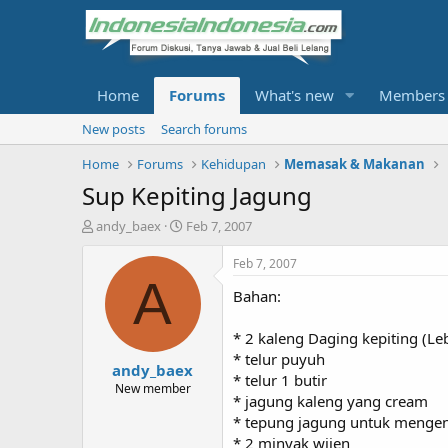
Home
Forums
What's new
Members
New posts
Search forums
Home
Forums
Kehidupan
Memasak & Makanan
Sup Kepiting Jagung
T
S
andy_baex
Feb 7, 2007
h
t
r
a
Feb 7, 2007
e
r
A
Bahan:
a
t
d
d
s
a
* 2 kaleng Daging kepiting (Le
t
t
* telur puyuh
andy_baex
a
e
* telur 1 butir
r
New member
* jagung kaleng yang cream
t
* tepung jagung untuk mengen
e
r
* 2 minyak wijen