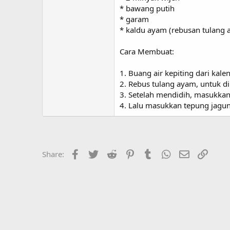
* bawang putih
* garam
* kaldu ayam (rebusan tulang 
Cara Membuat:
1. Buang air kepiting dari kal
2. Rebus tulang ayam, untuk d
3. Setelah mendidih, masukkan 
4. Lalu masukkan tepung jagun
Facebook
Twitter
Reddit
Pinterest
Tumblr
WhatsApp
Email
Link
Share: