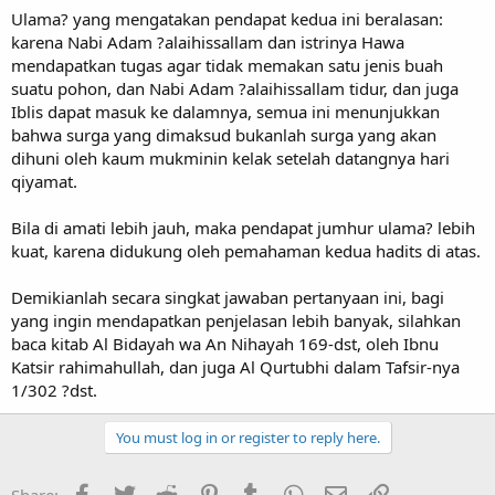
Ulama? yang mengatakan pendapat kedua ini beralasan:
karena Nabi Adam ?alaihissallam dan istrinya Hawa
mendapatkan tugas agar tidak memakan satu jenis buah
suatu pohon, dan Nabi Adam ?alaihissallam tidur, dan juga
Iblis dapat masuk ke dalamnya, semua ini menunjukkan
bahwa surga yang dimaksud bukanlah surga yang akan
dihuni oleh kaum mukminin kelak setelah datangnya hari
qiyamat.
Bila di amati lebih jauh, maka pendapat jumhur ulama? lebih
kuat, karena didukung oleh pemahaman kedua hadits di atas.
Demikianlah secara singkat jawaban pertanyaan ini, bagi
yang ingin mendapatkan penjelasan lebih banyak, silahkan
baca kitab Al Bidayah wa An Nihayah 169-dst, oleh Ibnu
Katsir rahimahullah, dan juga Al Qurtubhi dalam Tafsir-nya
1/302 ?dst.
You must log in or register to reply here.
Facebook
Twitter
Reddit
Pinterest
Tumblr
WhatsApp
Email
Link
Share: