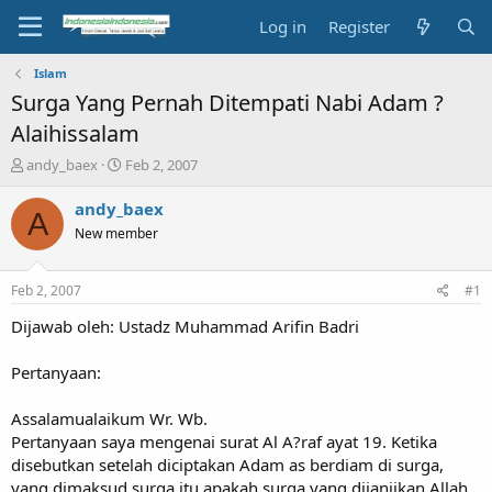
Log in
Register
Islam
Surga Yang Pernah Ditempati Nabi Adam ?
Alaihissalam
T
S
andy_baex
Feb 2, 2007
h
t
r
a
andy_baex
A
e
r
New member
a
t
d
d
s
a
Feb 2, 2007
#1
t
t
a
e
Dijawab oleh: Ustadz Muhammad Arifin Badri
r
t
Pertanyaan:
e
r
Assalamualaikum Wr. Wb.
Pertanyaan saya mengenai surat Al A?raf ayat 19. Ketika
disebutkan setelah diciptakan Adam as berdiam di surga,
yang dimaksud surga itu apakah surga yang dijanjikan Allah