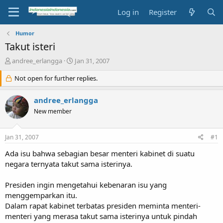
Log in
Register
Humor
Takut isteri
T
S
andree_erlangga
Jan 31, 2007
h
t
r
Not open for further replies.
a
e
r
a
t
andree_erlangga
d
d
New member
s
a
t
t
a
e
Jan 31, 2007
#1
r
t
Ada isu bahwa sebagian besar menteri kabinet di suatu
e
negara ternyata takut sama isterinya.
r
Presiden ingin mengetahui kebenaran isu yang
menggemparkan itu.
Dalam rapat kabinet terbatas presiden meminta menteri-
menteri yang merasa takut sama isterinya untuk pindah