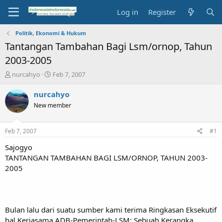
Log in
Register
Politik, Ekonomi & Hukum
Tantangan Tambahan Bagi Lsm/ornop, Tahun
2003-2005
T
S
nurcahyo
Feb 7, 2007
h
t
r
a
nurcahyo
e
r
New member
a
t
d
d
s
a
Feb 7, 2007
#1
t
t
a
e
Sajogyo
r
TANTANGAN TAMBAHAN BAGI LSM/ORNOP, TAHUN 2003-
t
2005
e
r
Bulan lalu dari suatu sumber kami terima Ringkasan Eksekutif
hal Kerjasama ADB-Pemerintah-LSM: Sebuah Kerangka