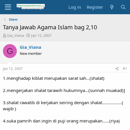
Log in
Register
Islam
Tanya Jawab Agama Islam bag 2,10
T
S
Gia_Viana
Jan 12, 2007
h
t
r
a
Gia_Viana
G
e
r
New member
a
t
d
d
s
a
Jan 12, 2007
#1
t
t
a
e
1.menghadap kiblat merupakan sarat sah...(shalat)
r
t
2.mengerjakan shalat tarawih hukumnya...(sunnah muakad)]
e
r
3.shalat rawatib di kerjakan seiring dengan shalat.................(
wajib )
4.suka pamrih dan ingin di puji orang merupakan......(riya)