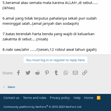
5.beramal atau semata mata karena ALLAH ,di sebut......
(ikhlas)
6.amal yang tidak terputus pahalanya sekali pun sudah
meninggal ialah..(amal jariyah dan sodaqoh)
7.batas terendah harta benda yang wajib di keluarkan
zakatnta di sebut.....(nisab)
8.nabi saw,lahir ....../(sesen,12 robiul awal tahun gajah)
You must log in or register to reply here.
Facebook
Twitter
Reddit
Pinterest
Tumblr
WhatsApp
Email
Link
Share:
Islam
Contact us
Terms and rules
Privacy policy
Help
Home
R
S
S
®
Community platform by XenForo
© 2010-2023 XenForo Ltd.