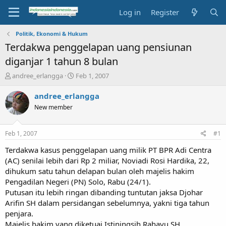
Log in
Register
Politik, Ekonomi & Hukum
Terdakwa penggelapan uang pensiunan
diganjar 1 tahun 8 bulan
T
S
andree_erlangga
Feb 1, 2007
h
t
r
a
andree_erlangga
e
r
New member
a
t
d
d
s
a
Feb 1, 2007
#1
t
t
a
e
Terdakwa kasus penggelapan uang milik PT BPR Adi Centra
r
(AC) senilai lebih dari Rp 2 miliar, Noviadi Rosi Hardika, 22,
t
dihukum satu tahun delapan bulan oleh majelis hakim
e
Pengadilan Negeri (PN) Solo, Rabu (24/1).
r
Putusan itu lebih ringan dibanding tuntutan jaksa Djohar
Arifin SH dalam persidangan sebelumnya, yakni tiga tahun
penjara.
Majelis hakim yang diketuai Istiningsih Rahayu SH,