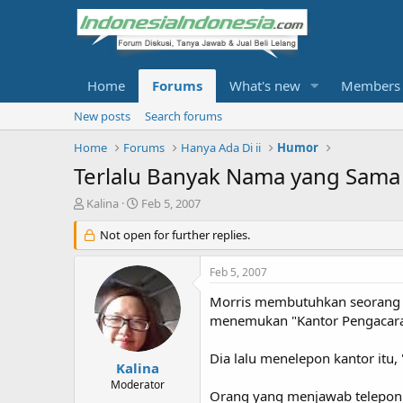
Home
Forums
What's new
Members
New posts
Search forums
Home
Forums
Hanya Ada Di ii
Humor
Terlalu Banyak Nama yang Sama 
T
S
Kalina
Feb 5, 2007
h
t
r
Not open for further replies.
a
e
r
a
t
Feb 5, 2007
d
d
s
a
Morris membutuhkan seorang p
t
t
menemukan "Kantor Pengacara 
a
e
r
Dia lalu menelepon kantor itu,
t
Kalina
e
Moderator
Orang yang menjawab telepon b
r