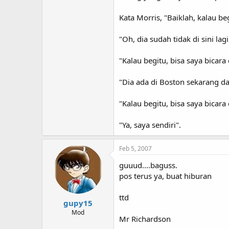
Kata Morris, "Baiklah, kalau b
"Oh, dia sudah tidak di sini la
"Kalau begitu, bisa saya bicar
"Dia ada di Boston sekarang da
"Kalau begitu, bisa saya bicar
"Ya, saya sendiri".
Feb 5, 2007
guuud....baguss.
pos terus ya, buat hiburan
ttd
gupy15
Mod
Mr Richardson