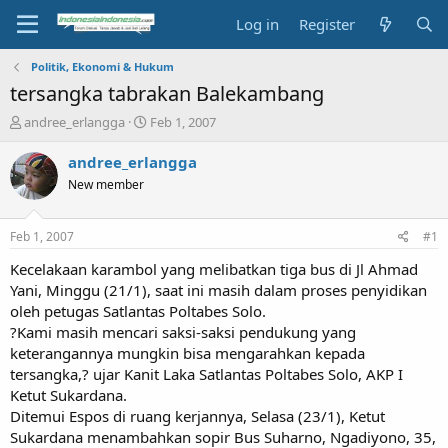
Log in
Register
Politik, Ekonomi & Hukum
tersangka tabrakan Balekambang
T
S
andree_erlangga
Feb 1, 2007
h
t
r
a
andree_erlangga
e
r
New member
a
t
d
d
s
a
Feb 1, 2007
#1
t
t
a
e
Kecelakaan karambol yang melibatkan tiga bus di Jl Ahmad
r
Yani, Minggu (21/1), saat ini masih dalam proses penyidikan
t
oleh petugas Satlantas Poltabes Solo.
e
?Kami masih mencari saksi-saksi pendukung yang
r
keterangannya mungkin bisa mengarahkan kepada
tersangka,? ujar Kanit Laka Satlantas Poltabes Solo, AKP I
Ketut Sukardana.
Ditemui Espos di ruang kerjannya, Selasa (23/1), Ketut
Sukardana menambahkan sopir Bus Suharno, Ngadiyono, 35,