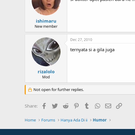
ishimaru
New member
Dec 27, 2010
ternyata si a gila juga
rizalolo
Mod
Not open for further replies.
Facebook
Twitter
Reddit
Pinterest
Tumblr
WhatsApp
Email
Link
Share:
Home
Forums
Hanya Ada Di ii
Humor