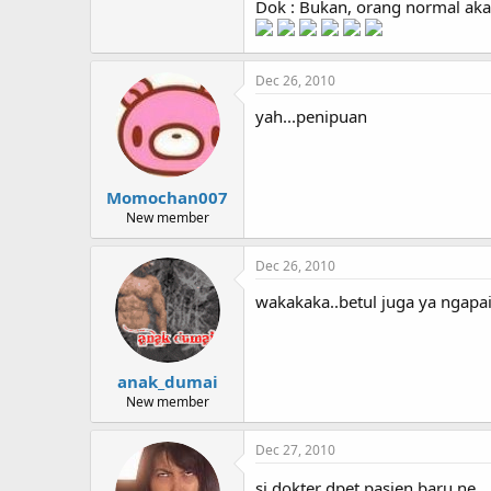
Dok : Bukan, orang normal ak
Dec 26, 2010
yah...penipuan
Momochan007
New member
Dec 26, 2010
wakakaka..betul juga ya ngapa
anak_dumai
New member
Dec 27, 2010
si dokter dpet pasien baru ne ..