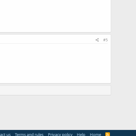
#5
act us
Terms and rules
Privacy policy
Help
Home
R