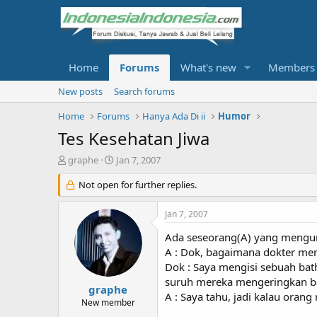
Home
Forums
What's new
Members
New posts
Search forums
Home
Forums
Hanya Ada Di ii
Humor
Tes Kesehatan Jiwa
T
S
graphe
Jan 7, 2007
h
t
r
Not open for further replies.
a
e
r
a
t
Jan 7, 2007
d
d
s
a
Ada seseorang(A) yang mengunj
t
t
A : Dok, bagaimana dokter me
a
e
Dok : Saya mengisi sebuah bat
r
suruh mereka mengeringkan bat
t
graphe
A : Saya tahu, jadi kalau ora
e
New member
r