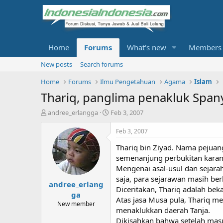
Home
Forums
What's new
Members
New posts
Search forums
Home
Forums
Ilmu Pengetahuan
Agama
Islam
Thariq, panglima penakluk Span
T
S
andree_erlangga
Feb 3, 2007
h
t
r
a
Feb 3, 2007
e
r
Thariq bin Ziyad. Nama pejuan
a
t
d
d
semenanjung perbukitan karang 
s
a
Mengenai asal-usul dan sejarah
t
t
saja, para sejarawan masih be
andree_erlang
a
e
Diceritakan, Thariq adalah be
r
ga
Atas jasa Musa pula, Thariq 
t
New member
menaklukkan daerah Tanja.
e
r
Dikisahkan bahwa setelah masu