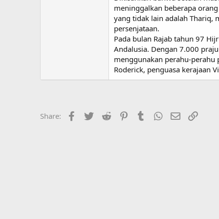
meninggalkan beberapa orang A
yang tidak lain adalah Thariq,
persenjataan.
Pada bulan Rajab tahun 97 Hij
Andalusia. Dengan 7.000 praju
menggunakan perahu-perahu pe
Roderick, penguasa kerajaan Vi
Facebook
Twitter
Reddit
Pinterest
Tumblr
WhatsApp
Email
Link
Share: