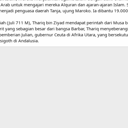
rab untuk mengajari mereka Alquran dan ajaran-ajaran Islam. S
 menjadi penguasa daerah Tanja, ujung Maroko. Ia dibantu 19.000
riah (Juli 711 M), Thariq bin Ziyad mendapat perintah dari Mus
rit yang sebagian besar dari bangsa Barbar, Thariq menyeberangi
mberian Julian, gubernur Ceuta di Afrika Utara, yang berseku
sigoth di Andalusia.