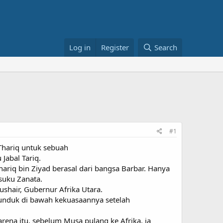
Log in
Register
Search
#1
 Thariq untuk sebuah
Jabal Tariq.
ariq bin Ziyad berasal dari bangsa Barbar. Hanya
suku Zanata.
shair, Gubernur Afrika Utara.
tunduk di bawah kekuasaannya setelah
ena itu, sebelum Musa pulang ke Afrika, ia