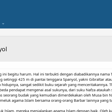
yol
g ini begitu harum. Hal ini terbukti dengan diabadikannya nama
setinggi 425 m di pantai tenggara Spanyol, yakni Gibraltar atau 
 hidupnya, sangat sedikit buku sejarah yang menceritakannya. Th
rbeda pendapat mengenai asal sukunya, dari suku Nafza ataukah 
kas seorang budak yang kemudian dimerdekakan oleh Musa bin Nu
memeluk agama Islam bersama orang-orang Barbar lainnya yang 
k Islam, mereka menjalankan agama Islam dengan baik. Oleh kar