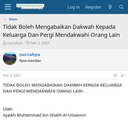
Log in
Register
Islam
Tidak Boleh Mengabaikan Dakwah Kepada
Keluarga Dan Pergi Mendakwahi Orang Lain
T
S
nurcahyo
Feb 3, 2007
h
t
r
a
nurcahyo
e
r
New member
a
t
d
d
s
a
Feb 3, 2007
#1
t
t
a
e
TIDAK BOLEH MENGABAIKAN DAKWAH KEPADA KELUARGA
r
DAN PERGI MENDAKWAHI ORANG LAIN
t
e
r
Oleh
Syaikh Muhammad bin Shalih Al-Utsaimin