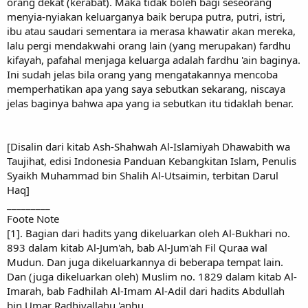
orang dekat (kerabat). Maka tidak boleh bagi seseorang
menyia-nyiakan keluarganya baik berupa putra, putri, istri,
ibu atau saudari sementara ia merasa khawatir akan mereka,
lalu pergi mendakwahi orang lain (yang merupakan) fardhu
kifayah, pafahal menjaga keluarga adalah fardhu 'ain baginya.
Ini sudah jelas bila orang yang mengatakannya mencoba
memperhatikan apa yang saya sebutkan sekarang, niscaya
jelas baginya bahwa apa yang ia sebutkan itu tidaklah benar.
[Disalin dari kitab Ash-Shahwah Al-Islamiyah Dhawabith wa
Taujihat, edisi Indonesia Panduan Kebangkitan Islam, Penulis
Syaikh Muhammad bin Shalih Al-Utsaimin, terbitan Darul
Haq]
_________
Foote Note
[1]. Bagian dari hadits yang dikeluarkan oleh Al-Bukhari no.
893 dalam kitab Al-Jum'ah, bab Al-Jum'ah Fil Quraa wal
Mudun. Dan juga dikeluarkannya di beberapa tempat lain.
Dan (juga dikeluarkan oleh) Muslim no. 1829 dalam kitab Al-
Imarah, bab Fadhilah Al-Imam Al-Adil dari hadits Abdullah
bin Umar Radhiyallahu 'anhu.