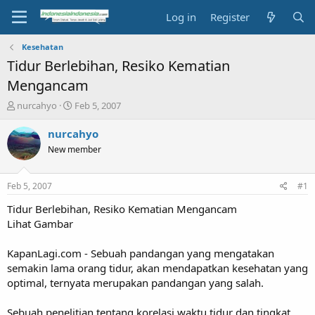
Log in
Register
Kesehatan
Tidur Berlebihan, Resiko Kematian
Mengancam
T
S
nurcahyo
Feb 5, 2007
h
t
r
a
nurcahyo
e
r
New member
a
t
d
d
s
a
Feb 5, 2007
#1
t
t
a
e
Tidur Berlebihan, Resiko Kematian Mengancam
r
Lihat Gambar
t
e
KapanLagi.com - Sebuah pandangan yang mengatakan
r
semakin lama orang tidur, akan mendapatkan kesehatan yang
optimal, ternyata merupakan pandangan yang salah.
Sebuah penelitian tentang korelasi waktu tidur dan tingkat